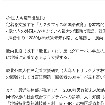
-外国人も慶尚北道民!
定着を支援する「カスタマイズ韓国語教育」を本格的
- 慶北内の外国人が抱えている最大の課題は言語、韓国
- 法務部の「2030移民政策未来戦略」と連携し、慶尚
慶尚北道（以下「慶北」）は、慶北グローバル学堂の
に地域に定着できるよう支援する。
慶北外国人住民定着支援研究（⼤邱カトリック大学校社
の困難としては言語問題（回答者の30%）が最も高
また、最近法務部が発表した「2030移民政策未来戦
同伴家族の社会統合プログラムへの参加、人工知能（
「地域特化型熟練技能人材（E-7-4R）の韓国語資