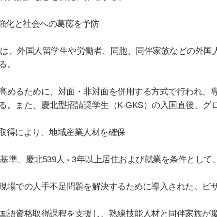
力強化と社会への葛藤を予防
」では、外国人留学生や労働者、同胞、同伴家族などの外国
る。
高めるために、対面・非対面を併用する方式で行われ、
る。また、慶北型招請奨学生（K-GKS）の入国直後、グ
格の取得により、地域産業人材を確保
025年基準、慶北539人 ◦ 3年以上居住および就業を条件
現場での人手不足問題を解決するために導入された。ビ
国語資格取得課程を支援し、熟練技能人材と同伴家族が