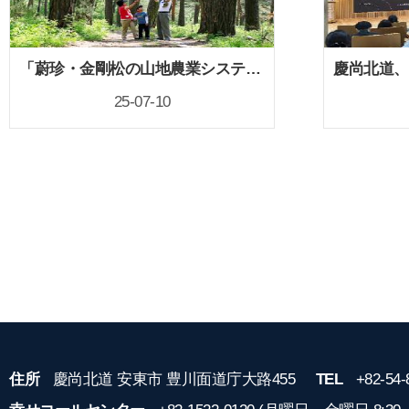
「蔚珍・金剛松の山地農業システム」が世界重要農業遺産に認定！
25-07-10
住所
慶尚北道 安東市 豊川面道庁大路455
TEL
+82-54-