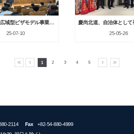
慶尚北道、広域型ビザモデル事業を開始
25-07-10
25-05-26
2
3
4
5
1
880-2114
Fax
+82-54-880-4999