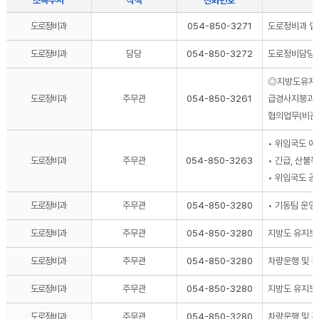
소속부서
직책
전화번호
도로정비과
054-850-3271
도로정비과 업
도로정비과
담당
054-850-3272
도로정비담당 
◎지방도유지관
도로정비과
주무관
054-850-3261
급경사지붕괴위
협의업무(비관리
• 위임국도 예
도로정비과
주무관
054-850-3263
• 긴급, 산불
• 위임국도 공
도로정비과
주무관
054-850-3280
• 기동팀 운영
도로정비과
주무관
054-850-3280
지방도 유지보
도로정비과
주무관
054-850-3280
차량운행 및 
도로정비과
주무관
054-850-3280
지방도 유지보
도로정비과
주무관
054-850-3280
차량운행 및 