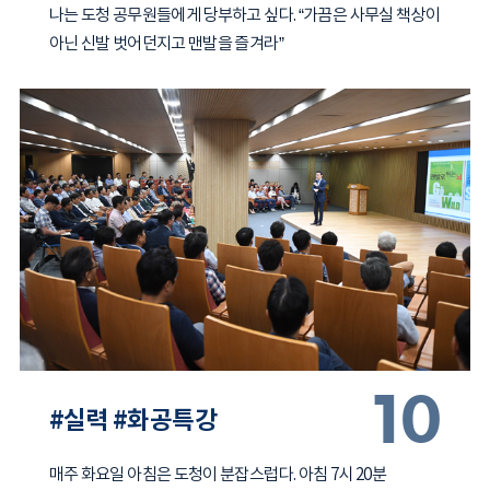
나는 도청 공무원들에게 당부하고 싶다. “가끔은 사무실 책상이
아닌 신발 벗어던지고 맨발을 즐겨라”
10
#실력 #화공특강
매주 화요일 아침은 도청이 분잡스럽다. 아침 7시 20분