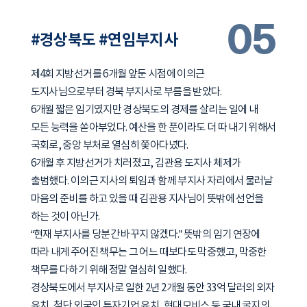
05
#경상북도 #연임부지사
제4회 지방선거를 6개월 앞둔 시점에 이의근
도지사님으로부터 경북 부지사로 부름을 받았다.
6개월 짧은 임기였지만 경상북도의 경제를 살리는 일에 내
모든 능력을 쏟아부었다. 예산을 한 푼이라도 더 따 내기 위해서
국회로, 중앙 부처로 열심히 쫓아다녔다.
6개월 후 지방선거가 치러졌고, 김관용 도지사 체제가
출범했다. 이의근 지사의 퇴임과 함께 부지사 자리에서 물러날
마음의 준비를 하고 있을 때 김관용 지사님이 뜻밖에 선언을
하는 것이 아닌가.
“현재 부지사를 당분간 바꾸지 않겠다.” 뜻밖의 임기 연장에
따라 내게 주어진 책무는 그 어느 때보다도 막중했고, 막중한
책무를 다하기 위해 정말 열심히 일했다.
경상북도에서 부지사로 일한 2년 2개월 동안 33억 달러의 외자
유치, 첨단 외국인 투자기업 유치, 현대모비스 등 국내 굴지의