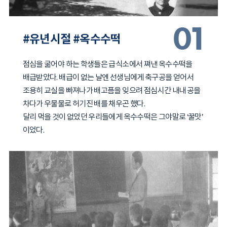
01
#유년시절 #옥수수떡
점심을 굶어야 하는 학생들은 급식소에서 쪄낸 옥수수떡을
배급받았다. 배급이 없는 날엔 선생님에게 축구공을 얻어서
조용히 교실을 빠져나가 배고픔을 잊으려 점심시간 내내 공을
차다가 우물물로 허기진 배를 채우곤 했다.
달리 먹을 것이 없었던 우리들에게 옥수수떡은 그야말로 ‘꿀맛’
이었다.