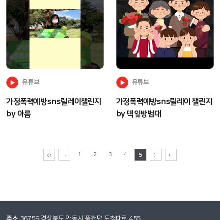
유튜브
유튜브
가정폭력예방sns릴레이챌린지
가정폭력예방sns릴레이 챌린지
by 아름
by 떡잎방범대
1
2
3
4
5
주소
36759 경상북도 안동시 풍천면 도청대로 455