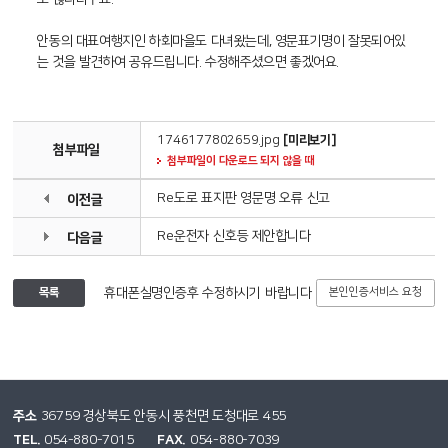
안동의 대표여행지인 하회마을도 다녀왔는데, 영문표기명이 잘못되어있
는 것을 발견하여 공유드립니다. 수정해주셨으면 좋겠어요.
1746177802659.jpg
[미리보기]
첨부파일
첨부파일이 다운로드 되지 않을 때
Re도로 표지판 영문명 오류 신고
이전글
Re운전자 신호등 제안합니다
다음글
휴대폰실명인증후 수정하시기 바랍니다
목록
본인인증서비스 요청
주소
36759 경상북도 안동시 풍천면 도청대로 455
TEL.
FAX.
054-880-7015
054-880-7039