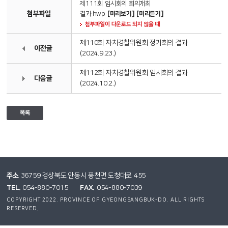
제111회 임시회의 회의개최
첨부파일
결과.hwp
[미리보기]
[미리듣기]
첨부파일이 다운로드 되지 않을 때
제110회 자치경찰위원회 정기회의 결과
이전글
(2024.9.23.)
제112회 자치경찰위원회 임시회의 결과
다음글
(2024.10.2.)
목록
주소
36759 경상북도 안동시 풍천면 도청대로 455
TEL.
FAX.
054-880-7015
054-880-7039
COPYRIGHT 2022. PROVINCE OF GYEONGSANGBUK-DO. ALL RIGHTS
RESERVED.