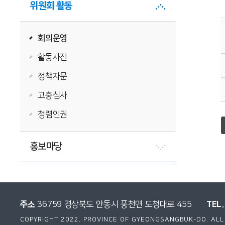
위원회 활동
회의운영
활동사진
정책자문
고충심사
청렴인권
홍보마당
주소
TEL.
36759 경상북도 안동시 풍천면 도청대로 455
COPYRIGHT 2022. PROVINCE OF GYEONGSANGBUK-DO. ALL