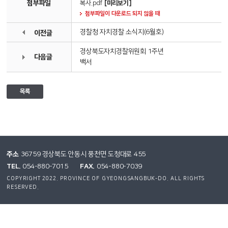
첨부파일
복사.pdf
[미리보기]
첨부파일이 다운로드 되지 않을 때
경찰청 자치경찰 소식지(6월호)
이전글
경상북도자치경찰위원회 1주년
다음글
백서
목록
주소
36759 경상북도 안동시 풍천면 도청대로 455
TEL.
FAX.
054-880-7015
054-880-7039
COPYRIGHT 2022. PROVINCE OF GYEONGSANGBUK-DO. ALL RIGHTS
RESERVED.