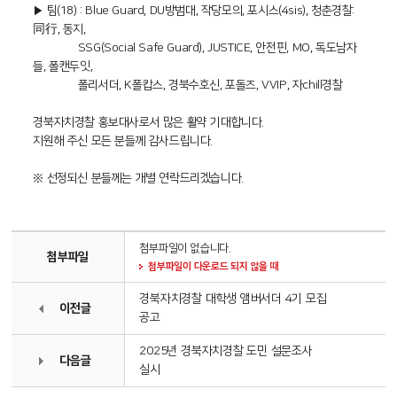
▶ 팀(18) : Blue Guard, DU방범대, 작당모의, 포시스(4sis), 청춘경찰:
同行, 동지,
SSG(Social Safe Guard), JUSTICE, 안전핀, MO, 독도남자
들, 폴캔두잇,
폴리서더, K폴캅스, 경북수호신, 포돌즈, VVIP, 자chill경찰
경북자치경찰 홍보대사로서 많은 활약 기대합니다.
지원해 주신 모든 분들께 감사드립니다.
※ 선정되신 분들께는 개별 연락드리겠습니다.
첨부파일이 없습니다.
첨부파일
첨부파일이 다운로드 되지 않을 때
경북자치경찰 대학생 앰버서더 4기 모집
이전글
공고
2025년 경북자치경찰 도민 설문조사
다음글
실시