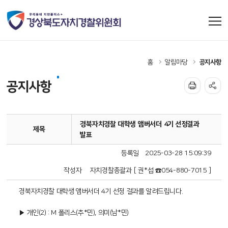
홈
알림마당
공지사항
공지사항
경북자치경찰 대학생 앰버서더 4기 선정결과
제목
발표
등록일
2025-03-28 15:09:39
작성자
자치경찰총괄과 [ 권*섭 ☎054-880-7015 ]
경북자치경찰 대학생 앰버서더 4기 선정 결과를 알려드립니다.
▶ 개인(2) : M 폴리스(추*민), 의미(남*민)