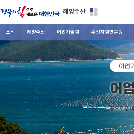
해양수산
소식
해양수산
어업기술원
수산자원연구원
어업
어
풍요로운 바