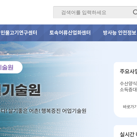
민물고기연구센터
토속어류산업화센터
방사능 안전정보
기술원
주요사
수산양식
업기술원
소득증
바로가
다! 살기좋은 어촌! 행복증진 어업기술원
실시간