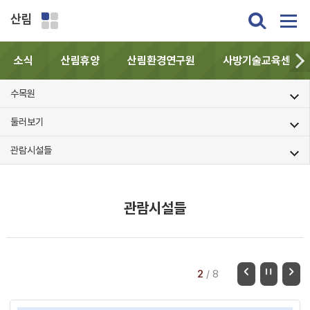
산림
소식
산림휴양
산림환경연구원
사방기술교육센터
수목원
둘러보기
관람시설들
관람시설들
2
/
8