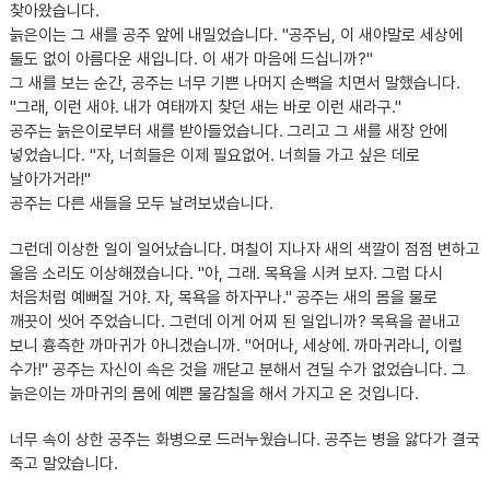
찾아왔습니다.
늙은이는 그 새를 공주 앞에 내밀었습니다. "공주님, 이 새야말로 세상에
둘도 없이 아름다운 새입니다. 이 새가 마음에 드십니까?"
그 새를 보는 순간, 공주는 너무 기쁜 나머지 손뼉을 치면서 말했습니다.
"그래, 이런 새야. 내가 여태까지 찾던 새는 바로 이런 새라구."
공주는 늙은이로부터 새를 받아들었습니다. 그리고 그 새를 새장 안에
넣었습니다. "자, 너희들은 이제 필요없어. 너희들 가고 싶은 데로
날아가거라!"
공주는 다른 새들을 모두 날려보냈습니다.
그런데 이상한 일이 일어났습니다. 며칠이 지나자 새의 색깔이 점점 변하고
울음 소리도 이상해졌습니다. "아, 그래. 목욕을 시켜 보자. 그럼 다시
처음처럼 예뻐질 거야. 자, 목욕을 하자꾸나." 공주는 새의 몸을 물로
깨끗이 씻어 주었습니다. 그런데 이게 어찌 된 일입니까? 목욕을 끝내고
보니 흉측한 까마귀가 아니겠습니까. "어머나, 세상에. 까마귀라니, 이럴
수가!" 공주는 자신이 속은 것을 깨닫고 분해서 견딜 수가 없었습니다. 그
늙은이는 까마귀의 몸에 예쁜 물감칠을 해서 가지고 온 것입니다.
너무 속이 상한 공주는 화병으로 드러누웠습니다. 공주는 병을 앓다가 결국
죽고 말았습니다.