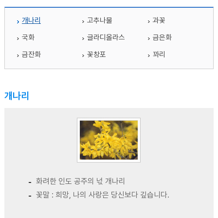
개나리
고추나물
과꽃
국화
글라디올라스
금은화
금잔화
꽃창포
꽈리
개나리
화려한 인도 공주의 넋 개나리
꽃말 : 희망, 나의 사랑은 당신보다 깊습니다.