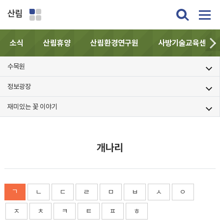
산림
소식
산림휴양
산림환경연구원
사방기술교육센터
수목원
정보광장
재미있는 꽃 이야기
개나리
ㄱ
ㄴ
ㄷ
ㄹ
ㅁ
ㅂ
ㅅ
ㅇ
ㅈ
ㅊ
ㅋ
ㅌ
ㅍ
ㅎ