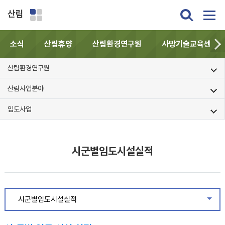
산림
소식
산림휴양
산림환경연구원
사방기술교육센터
산림환경연구원
산림사업분야
임도사업
시군별임도시설실적
시군별임도시설실적
같은