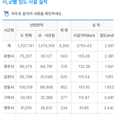
시,군별 임도 시설 실적
좌우로 움직여 내용을 확인하세요.
산림면적
실 적
시군명
계 획
도 전체
공 · 사유림
시설거리(km)
밀도(m/h
계
1,337,741
1,074,169
9,265
2750.43
2.561
포항시
75,207
65,127
563
155.06
2.381
경주시
89,275
84,781
725
132.38
1.561
김천시
69,768
61,048
525
110.54
1.811
안동시
106,518
98,908
852
193.16
1.953
구미시
34,162
32,386
277
112.87
3.485
영주시
41,016
26,631
234
91.85
3.449