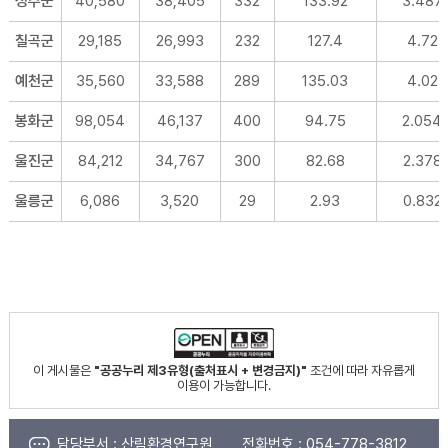
성주군
40,580
38,405
332
133.92
3.487
칠곡군
29,185
26,993
232
127.4
4.72
예천군
35,560
33,588
289
135.03
4.02
봉화군
98,054
46,137
400
94.75
2.054
울진군
84,212
34,767
300
82.68
2.378
울릉군
6,086
3,520
29
2.93
0.832
이 게시물은
"공공누리 제3유형(출처표시 + 변경금지)"
조건에 따라 자유롭게
이용이 가능합니다.
담당부서 :
산림환경연구원
전화번호 :
054-778-3812