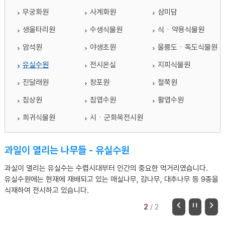
무궁화원
사계화원
삼미담
생울타리원
수생식물원
식ㆍ약용식물원
암석원
야생초원
울릉도ㆍ독도식물원
유실수원
전시온실
지피식물원
진달래원
창포원
철쭉원
침상원
침엽수원
활엽수원
희귀식물원
시ㆍ군화목전시원
과일이 열리는 나무들 - 유실수원
과실이 열리는 유실수는 수렵시대부터 인간의 중요한 먹거리였습니다.
유실수원에는 현재에 재배되고 있는 매실나무, 감나무, 대추나무 등 9종을
식재하여 전시하고 있습니다.
2
/
2