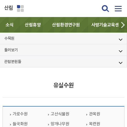
산림
소식
산림휴양
산림환경연구원
사방기술교육센터
수목원
둘러보기
관람분원들
유실수원
가로수원
고산식물원
관목원
들국화원
망개나무원
목련원