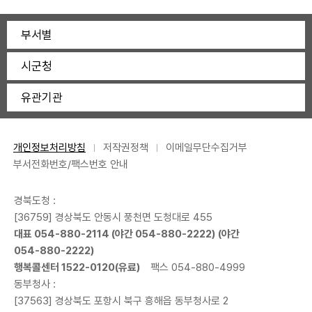
부서별
시군청
유관기관
개인정보처리방침
저작권정책
이메일무단수집거부
부서전화번호/팩스번호 안내
경북도청 :
[36759] 경상북도 안동시 풍천면 도청대로 455
대표
054-880-2114
(야간
054-880-2222
) (야간
054-880-2222
)
행복콜센터
1522-0120
(유료)
팩스 054-880-4999
동부청사 :
[37563] 경상북도 포항시 북구 흥해읍 동부청사로 2