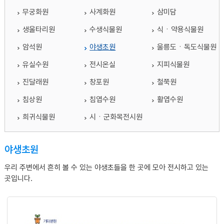
무궁화원
사계화원
삼미담
생울타리원
수생식물원
식ㆍ약용식물원
암석원
야생초원
울릉도ㆍ독도식물원
유실수원
전시온실
지피식물원
진달래원
창포원
철쭉원
침상원
침엽수원
활엽수원
희귀식물원
시ㆍ군화목전시원
야생초원
우리 주변에서 흔히 볼 수 있는 야생초들을 한 곳에 모아 전시하고 있는
곳입니다.