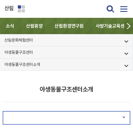
산림
소식
산림휴양
산림환경연구원
사방기술교육센터
산림문화체험센터
야생동물구조센터
야생동물구조센터소개
야생동물구조센터소개
같은