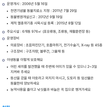
운영개시 : 2006년 5월 16일
천연기념물 동물치료소 지정 : 2011년 7월 29일
동물병원개설신고 : 2012년 9월 19일
제적 멸종위기종 사육시설 등록 : 2015년 8월 12일
주요시설 : 6개동 976㎡ (포유류동, 조류동, 재활훈련장 등)
운영장비
의료장비 : 초음파진단기, 호흡마취기, 전기수술기, X-ray 등 45종
구조장비 : 구조차량, 블루건, 그물채 등
야생동물 이렇게 보호해요
어린 새끼를 발견했을 때 주변에 어미가 있을 수 있으니 2~3일
지켜봐 주세요
등산을 갔을 때 야호라고 외치지 마시고, 도토리 등 임산물은
동물한테 양보하세요
농약사용을 줄이고 낚싯줄과 바늘은 꼭 집으로 챙겨가세요