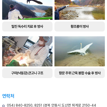
탈진 독수리 치료 후 방사
황조롱이 방사
구미(낙동강) 큰고니 구조
항문 주위 근육 봉합 수술 후 방사
연락처
054) 840-8250, 8251 (경북 안동시 도산면 퇴계로 2150-44