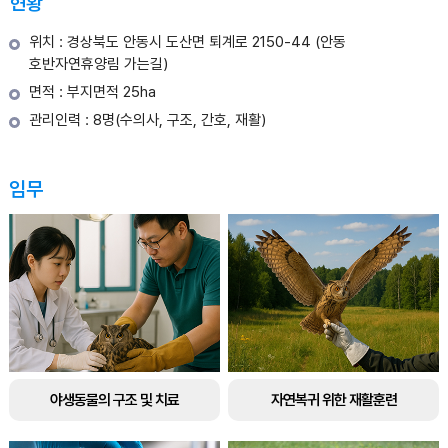
현황
위치 : 경상북도 안동시 도산면 퇴계로 2150-44 (안동
호반자연휴양림 가는길)
면적 : 부지면적 25ha
관리인력 : 8명(수의사, 구조, 간호, 재활)
임무
야생동물의 구조 및 치료
자연복귀 위한 재활훈련