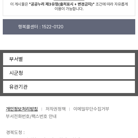
이 게시물은
"공공누리 제3유형(출처표시 + 변경금지)"
조건에 따라 자유롭게
이용이 가능합니다.
행복콜센터 :
1522-0120
부서별
시군청
유관기관
개인정보처리방침
저작권정책
이메일무단수집거부
부서전화번호/팩스번호 안내
경북도청 :