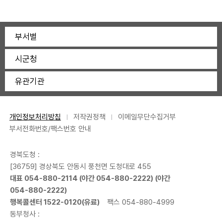
부서별
시군청
유관기관
개인정보처리방침
저작권정책
이메일무단수집거부
부서전화번호/팩스번호 안내
경북도청 :
[36759] 경상북도 안동시 풍천면 도청대로 455
대표
054-880-2114
(야간
054-880-2222
) (야간
054-880-2222
)
행복콜센터
1522-0120
(유료)
팩스 054-880-4999
동부청사 :