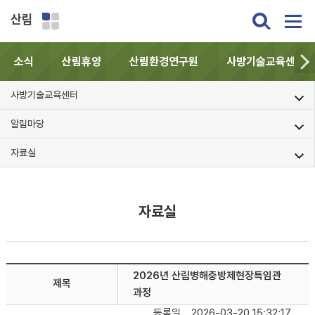
산림
소식
산림휴양
산림환경연구원
사방기술교육센터
사방기술교육센터
알림마당
자료실
자료실
2026년 산림병해충방제현장특임관
제목
과정
등록일
2026-03-20 15:32:17