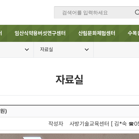
터
임산식약용버섯연구센터
산림문화체험센터
수목
자료실
자료실
원)
작성자
사방기술교육센터 [ 김*숙 ☎054