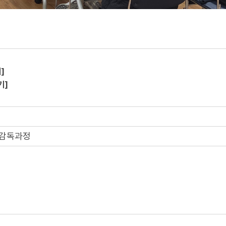
]
기]
사감독과정