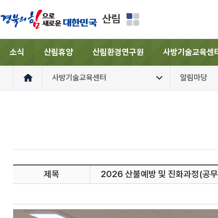
산림
소식
산림휴양
산림환경연구원
사방기술교육센
사방기술교육센터
알림마당
제목
2026 산불예방 및 진화과정(공무