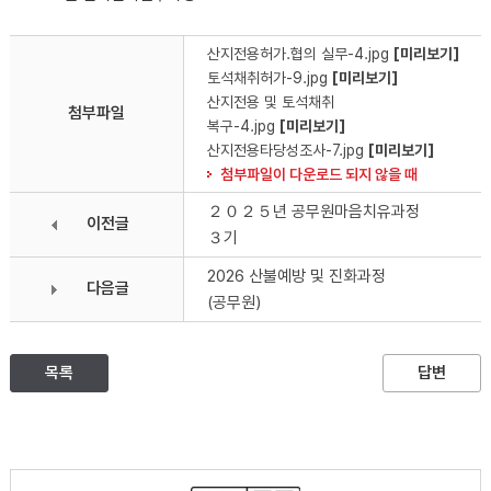
산지전용허가.협의 실무-4.jpg
[미리보기]
토석채취허가-9.jpg
[미리보기]
산지전용 및 토석채취
첨부파일
복구-4.jpg
[미리보기]
산지전용타당성조사-7.jpg
[미리보기]
첨부파일이 다운로드 되지 않을 때
２０２５년 공무원마음치유과정
이전글
３기
2026 산불예방 및 진화과정
다음글
(공무원)
목록
답변