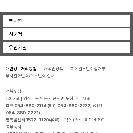
부서별
시군청
유관기관
개인정보처리방침
저작권정책
이메일무단수집거부
부서전화번호/팩스번호 안내
경북도청 :
[36759] 경상북도 안동시 풍천면 도청대로 455
대표
054-880-2114
(야간
054-880-2222
) (야간
054-880-2222
)
행복콜센터
1522-0120
(유료)
팩스 054-880-4999
동부청사 :