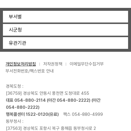
부서별
시군청
유관기관
개인정보처리방침
저작권정책
이메일무단수집거부
부서전화번호/팩스번호 안내
경북도청 :
[36759] 경상북도 안동시 풍천면 도청대로 455
대표
054-880-2114
(야간
054-880-2222
) (야간
054-880-2222
)
행복콜센터
1522-0120
(유료)
팩스 054-880-4999
동부청사 :
[37563] 경상북도 포항시 북구 흥해읍 동부청사로 2