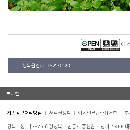
이 
행복콜센터 :
1522-0120
부서별
개인정보처리방침
저작권정책
이메일무단수집거부
부
경북도청 :
[36759] 경상북도 안동시 풍천면 도청대로 455
대