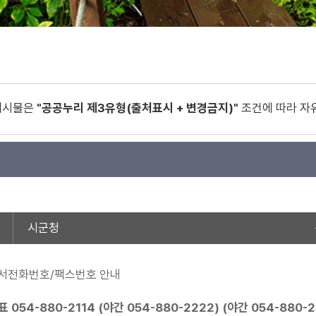
게시물은
"공공누리 제3유형(출처표시 + 변경금지)"
조건에 따라 자
시군청
서전화번호/팩스번호 안내
표
054-880-2114
(야간
054-880-2222
) (야간
054-880-