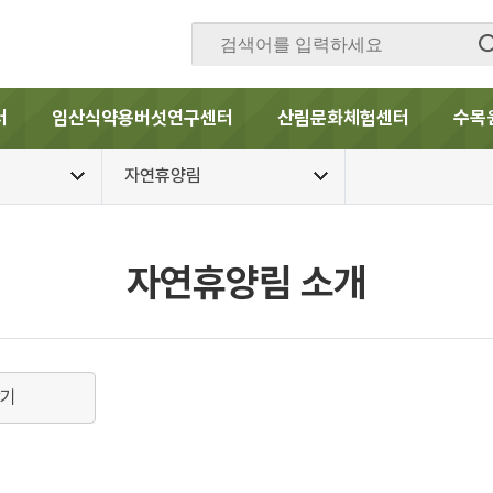
터
임산식약용버섯연구센터
산림문화체험센터
수목
자연휴양림
자연휴양림 소개
찾기