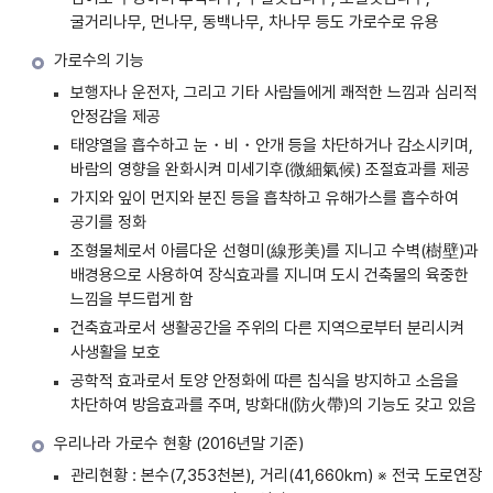
굴거리나무, 먼나무, 동백나무, 차나무 등도 가로수로 유용
가로수의 기능
보행자나 운전자, 그리고 기타 사람들에게 쾌적한 느낌과 심리적
안정감을 제공
태양열을 흡수하고 눈・비・안개 등을 차단하거나 감소시키며,
바람의 영향을 완화시켜 미세기후(微細氣候) 조절효과를 제공
가지와 잎이 먼지와 분진 등을 흡착하고 유해가스를 흡수하여
공기를 정화
조형물체로서 아름다운 선형미(線形美)를 지니고 수벽(樹壁)과
배경용으로 사용하여 장식효과를 지니며 도시 건축물의 육중한
느낌을 부드럽게 함
건축효과로서 생활공간을 주위의 다른 지역으로부터 분리시켜
사생활을 보호
공학적 효과로서 토양 안정화에 따른 침식을 방지하고 소음을
차단하여 방음효과를 주며, 방화대(防火帶)의 기능도 갖고 있음
우리나라 가로수 현황 (2016년말 기준)
관리현황 : 본수(7,353천본), 거리(41,660km) ※ 전국 도로연장