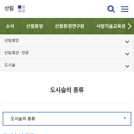
산림
소식
산림휴양
산림환경연구원
사방기술교육센터
산림휴양
산림휴양 · 관광
도시숲
도시숲의 종류
도시숲의 종류
같은