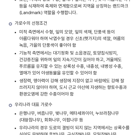
등을 식재하여 축제와 연계함으로써 지역을 상징하는 랜드마크
(Landmark) 역할을 수행합니다.
가로수의 선정조건
미적 측면에서 수형, 잎의 모양, 잎의 색채, 단풍색 등이
아름다워야 하며 낙엽수일 경우 신초(햇가지)의 색깔, 여름의
녹음, 가을의 단풍색이 좋아야 함
기능적 측면에서는 대기정화 및 소음경감, 토양침식방지,
건강증진을 위하여 잎의 지속기간이 길어야 하고, 겨울에도
푸르름을 유지할 수 있는 상록성 수종, 내충성, 내병성 수종,
열매가 있어 야생동물을 유인할 수 있어야 함
생장력, 맹아력이 강해 생장에 지장이 없고 바람에도 강해 잘
쓰러지지 않아야 하며, 도시 근교 야산에 자생하는 향토수종과
환경오염에 강한 수종이어야 함
우리나라 대표 가로수
은행나무, 버즘나무, 벚나무, 메타세콰이아, 누브라참나무
(대왕참나무), 회화나무, 이팝나무 등
우리나라의 경우 도로의 결빙이 되지 않는 지역에서는 상록수를
심어도 무방하며 후박나무, 구실잣밤나무, 모밀잣밤나무,