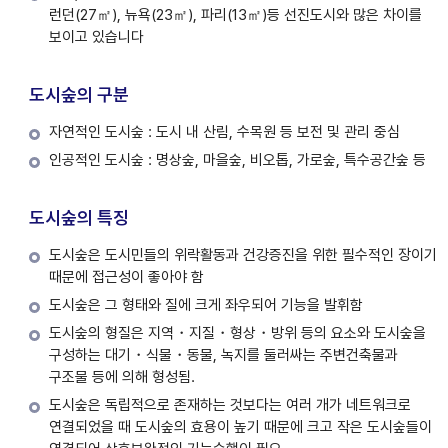
런던(27㎡), 뉴욕(23㎡), 파리(13㎡)등 선진도시와 많은 차이를
보이고 있습니다
도시숲의 구분
자연적인 도시숲 : 도시 내 산림, 수목원 등 보전 및 관리 중심
인공적인 도시숲 : 명상숲, 마을숲, 비오톱, 가로숲, 특수공간숲 등
도시숲의 특징
도시숲은 도시민들의 위락활동과 건강증진을 위한 필수적인 장이기
때문에 접근성이 좋아야 함
도시숲은 그 형태와 질에 크게 좌우되어 기능을 발휘함
도시숲의 형질은 지역・지질・형상・방위 등의 요소와 도시숲을
구성하는 대기・식물・동물, 녹지를 둘러싸는 주변건축물과
구조물 등에 의해 형성됨.
도시숲은 독립적으로 존재하는 것보다는 여러 개가 네트워크로
연결되었을 때 도시숲의 효용이 높기 때문에 크고 작은 도시숲들이