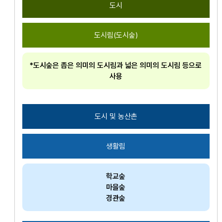
도시
도시림(도시숲)
*도시숲은 좁은 의미의 도시림과 넓은 의미의 도시림 등으로
사용
도시 및 농산촌
생활림
학교숲
마을숲
경관숲