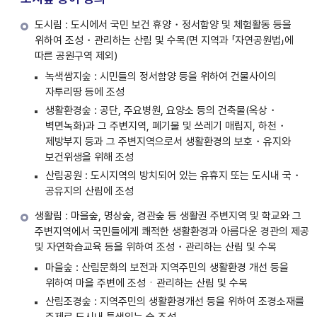
도시림 : 도시에서 국민 보건 휴양・정서함양 및 체험활동 등을
위하여 조성・관리하는 산림 및 수목(면 지역과 「자연공원법」에
따른 공원구역 제외)
녹색쌈지숲 : 시민들의 정서함양 등을 위하여 건물사이의
자투리땅 등에 조성
생활환경숲 : 공단, 주요병원, 요양소 등의 건축물(옥상・
벽면녹화)과 그 주변지역, 폐기물 및 쓰레기 매립지, 하천・
제방부지 등과
그 주변지역으로서 생활환경의 보호・유지와
보건위생을 위해 조성
산림공원 : 도시지역의 방치되어 있는 유휴지 또는 도시내 국・
공유지의 산림에 조성
생활림 : 마을숲, 명상숲, 경관숲 등 생활권 주변지역 및 학교와 그
주변지역에서 국민들에게 쾌적한 생활환경과 아름다운 경관의 제공
및 자연학습교육 등을 위하여 조성・관리하는 산림 및 수목
마을숲 : 산림문화의 보전과 지역주민의 생활환경 개선 등을
위하여 마을 주변에 조성ㆍ관리하는 산림 및 수목
산림조경숲 : 지역주민의 생활환경개선 등을 위하여 조경소재를
주제로 도시내 특색있는 숲 조성