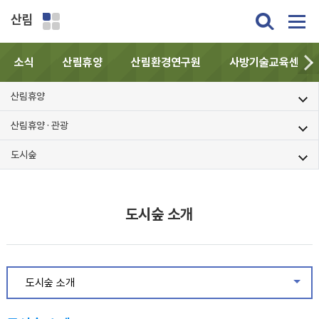
산림
소식
산림휴양
산림환경연구원
사방기술교육센터
산림휴양
산림휴양 · 관광
도시숲
도시숲 소개
도시숲 소개
같은