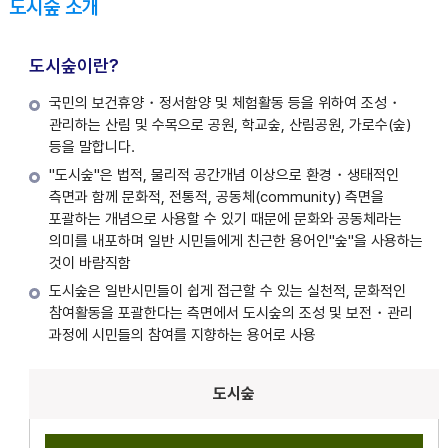
도시숲 소개
도시숲이란?
국민의 보건휴양・정서함양 및 체험활동 등을 위하여 조성・
관리하는 산림 및 수목으로 공원, 학교숲, 산림공원, 가로수(숲)
등을 말합니다.
"도시숲"은 법적, 물리적 공간개념 이상으로 환경・생태적인
측면과 함께 문화적, 전통적, 공동체(community) 측면을
포괄하는 개념으로 사용할 수 있기 때문에 문화와 공동체라는
의미를 내포하며 일반 시민들에게 친근한 용어인"숲"을 사용하는
것이 바람직함
도시숲은 일반시민들이 쉽게 접근할 수 있는 실천적, 문화적인
참여활동을 포괄한다는 측면에서 도시숲의 조성 및 보전・관리
과정에 시민들의 참여를 지향하는 용어로 사용
도시숲