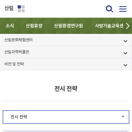
산림
소식
산림휴양
산림환경연구원
사방기술교육센터
산림문화체험센터
산림과학박물관
비전 및 전략
전시 전략
전시 전략
같은