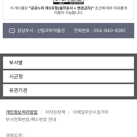
이 게시물은
"공공누리 제3유형(출처표시 + 변경금지)"
조건에 따라 자유롭게
이용이 가능합니다.
담당부서 :
산림과학박물관
전화번호 :
054-840-8282
부서별
시군청
유관기관
개인정보처리방침
저작권정책
이메일무단수집거부
부서전화번호/팩스번호 안내
경북도청 :