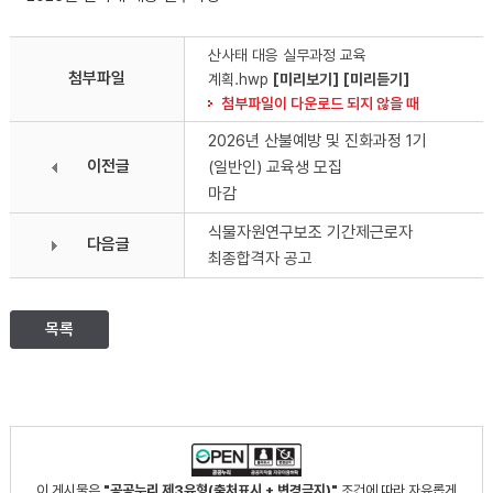
산사태 대응 실무과정 교육
첨부파일
계획.hwp
[미리보기]
[미리듣기]
첨부파일이 다운로드 되지 않을 때
2026년 산불예방 및 진화과정 1기
이전글
(일반인) 교육생 모집
마감
식물자원연구보조 기간제근로자
다음글
최종합격자 공고
목록
이 게시물은
"공공누리 제3유형(출처표시 + 변경금지)"
조건에 따라 자유롭게