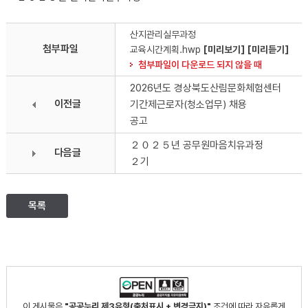
산지관리실무과정
첨부파일
교육시간계획.hwp
[미리보기]
[미리듣기]
첨부파일이 다운로드 되지 않을 때
2026년도 경상북도산림문화체험센터
이전글
기간제근로자(청소업무) 채용
공고
２０２５년 공무원마음치유과정
다음글
２기
목록
이 게시물은
"공공누리 제3유형(출처표시 + 변경금지)"
조건에 따라 자유롭게