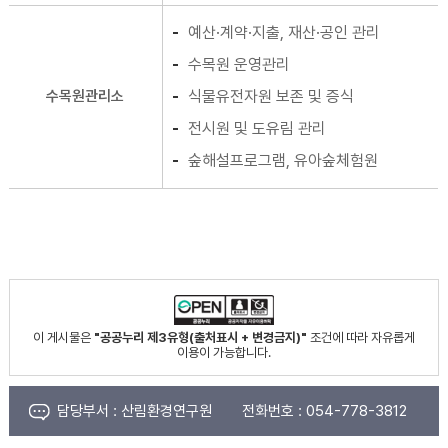
예산·계약·지출, 재산·공인 관리
수목원 운영관리
수목원관리소
식물유전자원 보존 및 증식
전시원 및 도유림 관리
숲해설프로그램, 유아숲체험원
이 게시물은
"공공누리 제3유형(출처표시 + 변경금지)"
조건에 따라 자유롭게
이용이 가능합니다.
담당부서 :
산림환경연구원
전화번호 :
054-778-3812