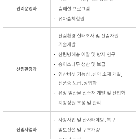
관리운영과
숲해설 프로그램
유아숲체험원
산림환경 실태조사 및 산림자원
기술개발
산림병해충 예찰 및 방제 연구
송이소나무 생산 및 보급
산림환경과
임산버섯 기능성․신약 소재 개발,
신품종 보급․상업화
유망 임산물 신소재 개발 및 산업화
지방정원 조성 및 관리
사방사업 및 산사태예방․복구
산림사업과
임도신설 및 구조개량