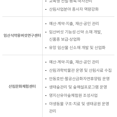
교육생 선발·등록·학사관리
산림사업분야 종사자 역량강화
예산·계약·지출, 재산·공인 관리
임산버섯 기능성·신약 소재 개발,
임산식약용버섯연구센터
신품종 보급·상업화
유망 임산물 신소재 개발 및 산업화
예산·계약·지출, 재산·공인 관리
산림과학박물관 운영 및 산림사료 수집
안동호반·팔공산금화자연휴양림 운영
산림문화체험센터
생태숲관리 및 숲해설프로그램 운영
영지산유아숲체험원 조성사업
야생동물 구조·치료 및 생태공원 운영
관리