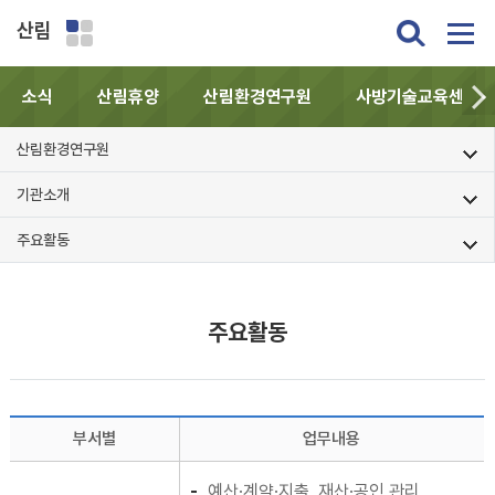
산림
소식
산림휴양
산림환경연구원
사방기술교육센터
산림환경연구원
기관소개
주요활동
주요활동
부서별
업무내용
예산·계약·지출, 재산·공인 관리