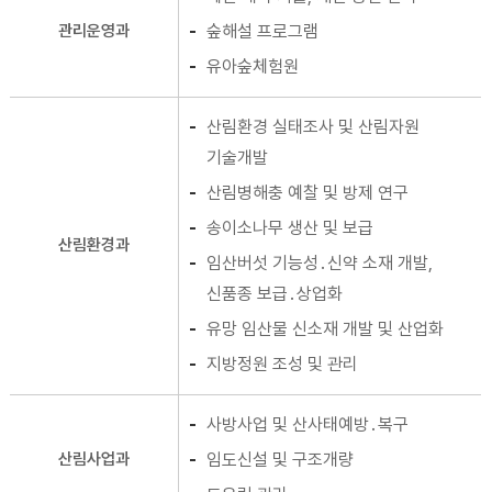
관리운영과
숲해설 프로그램
유아숲체험원
산림환경 실태조사 및 산림자원
기술개발
산림병해충 예찰 및 방제 연구
송이소나무 생산 및 보급
산림환경과
임산버섯 기능성․신약 소재 개발,
신품종 보급․상업화
유망 임산물 신소재 개발 및 산업화
지방정원 조성 및 관리
사방사업 및 산사태예방․복구
산림사업과
임도신설 및 구조개량