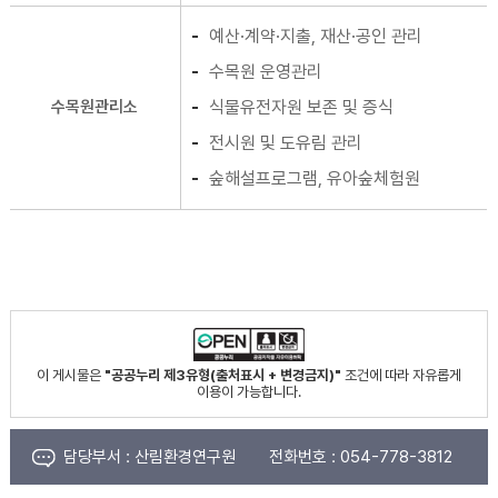
예산·계약·지출, 재산·공인 관리
수목원 운영관리
수목원관리소
식물유전자원 보존 및 증식
전시원 및 도유림 관리
숲해설프로그램, 유아숲체험원
이 게시물은
"공공누리 제3유형(출처표시 + 변경금지)"
조건에 따라 자유롭게
이용이 가능합니다.
담당부서 :
산림환경연구원
전화번호 :
054-778-3812