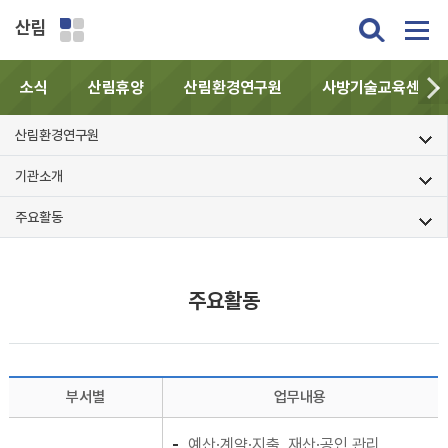
산림
소식
산림휴양
산림환경연구원
사방기술교육센터
산림환경연구원
기관소개
주요활동
주요활동
부서별
업무내용
예산·계약·지출, 재산·공인 관리