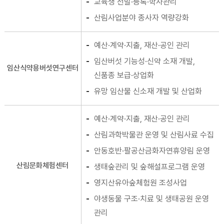
교육생 선발·등록·학사관리
산림사업분야 종사자 역량강화
예산·계약·지출, 재산·공인 관리
임산버섯 기능성·신약 소재 개발,
임산식약용버섯연구센터
신품종 보급·상업화
유망 임산물 신소재 개발 및 산업화
예산·계약·지출, 재산·공인 관리
산림과학박물관 운영 및 산림사료 수집
안동호반·팔공산금화자연휴양림 운영
산림문화체험센터
생태숲관리 및 숲해설프로그램 운영
영지산유아숲체험원 조성사업
야생동물 구조·치료 및 생태공원 운영
관리