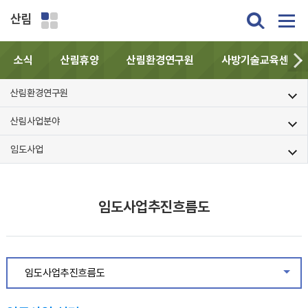
산림
소식
산림휴양
산림환경연구원
사방기술교육센터
산림환경연구원
산림사업분야
임도사업
임도사업추진흐름도
임도사업추진흐름도
같은