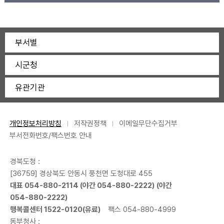
부서별
시군청
유관기관
개인정보처리방침
저작권정책
이메일무단수집거부
부서전화번호/팩스번호 안내
경북도청 :
[36759] 경상북도 안동시 풍천면 도청대로 455
대표
054-880-2114
(야간
054-880-2222
) (야간
054-880-2222
)
행복콜센터
1522-0120
(유료)
팩스 054-880-4999
동부청사 :