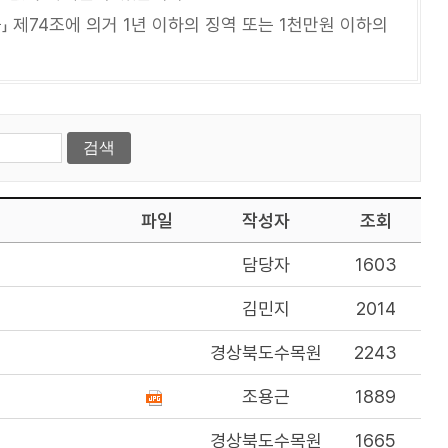
 제74조에 의거 1년 이하의 징역 또는 1천만원 이하의
파일
작성자
조회
담당자
1603
김민지
2014
경상북도수목원
2243
조용근
1889
경상북도수목원
1665