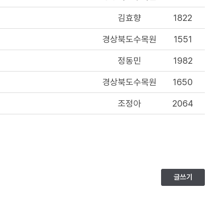
김효향
1822
경상북도수목원
1551
정동민
1982
경상북도수목원
1650
조정아
2064
글쓰기