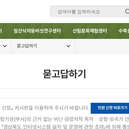
터
임산식약용버섯연구센터
산림문화체험센터
수목
묻고답하기
묻고답하기
원 신청』 게시판을 이용하여 주시기 바랍니다.
민원 신청 바로가기
특정기관(부서)의 근거 없는 비난 ④정치적 목적ㆍ성향 ⑤국가 안
및 「경상북도 인터넷시스템 설치 및 운영에 관한 조례」에 의해 통