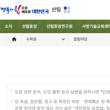
산림
소식
산림휴양
산림환경연구원
사방기술교육센
수목원
알림마당
도정 관련 문의, 도민 불편 등의 답변을 원하시면 『민
① 욕설, 음란물, 광고 ② 특정인 비방ㆍ명예훼손 ③ 
운영 취지에 맞지 않는 게시 글은 「개인정보 보호법」 