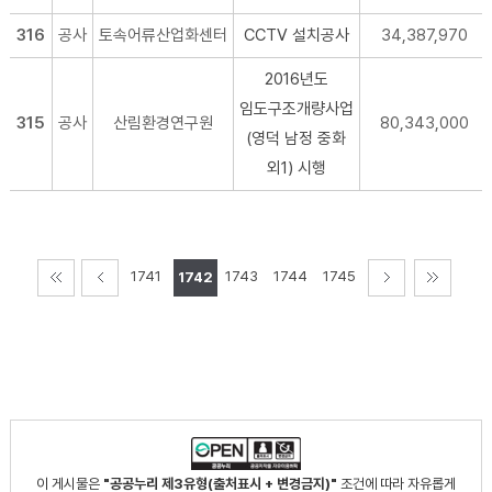
316
공사
토속어류산업화센터
CCTV 설치공사
34,387,970
2016년도
임도구조개량사업
315
공사
산림환경연구원
80,343,000
(영덕 남정 중화
외1) 시행
1741
1743
1744
1745
1742
이 게시물은
"공공누리 제3유형(출처표시 + 변경금지)"
조건에 따라 자유롭게