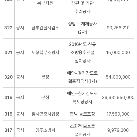
북부지원
갑판 및 기관
수리공사
성법교 개체공사
322
공사
남부건설사업소
90,266,210
(2차)
2016년도 신규
321
공사
포항북부소방서
소방용수시설
15,000,000
설치공사
예안~청기간도로
320
공사
본청
54,000,000
확포장공사(1차)
예안~청기간도로
319
공사
본청
36,931,950,000
확포장공사
318
공사
잠사곤충사업장
뽕밭 농로포장
17,580,000
소화전 보호틀
317
공사
영주소방서
9,979,200
설치공사