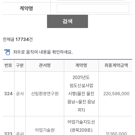
계약명
전체글
17734
건
좌우로 움직여 내용을 확인하세요.
번호
구분
관서명
계약명
최종계약금액
2021년도
임도신설사업
324
공사
산림환경연구원
시행(울진 울진
220,596,000
읍남~울진 읍남
외1)
어업기술지도선
어업기술원
(경북209호)
323
공사
11,160,000