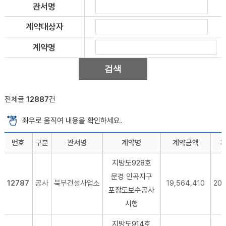
관서명
계약대상자
계약명
전체글
12887
건
좌우로 움직여 내용을 확인하세요.
번호
구분
관서명
계약명
계약금액
지방도928호
문경 인곡지구
12787
공사
북부건설사업소
19,564,410
20
포장도보수공사
시행
지방도914호