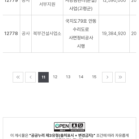
12779
공사
사방댐관리(준설)
12,590,000
20
서부지원
사업(고령군)
국지도79호 안동
수리도로
12778
공사
북부건설사업소
19,384,920
20
사면정비공사
시행
12
13
14
15
11
이 게시물은
"공공누리 제3유형(출처표시 + 변경금지)"
조건에 따라 자유롭게