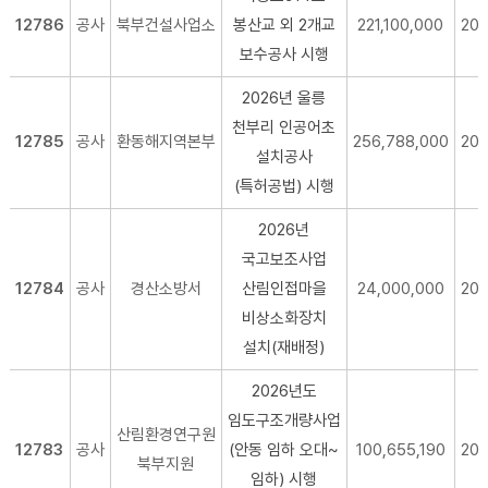
12786
공사
북부건설사업소
봉산교 외 2개교
221,100,000
20
보수공사 시행
2026년 울릉
천부리 인공어초
12785
공사
환동해지역본부
256,788,000
20
설치공사
(특허공법) 시행
2026년
국고보조사업
12784
공사
경산소방서
산림인접마을
24,000,000
20
비상소화장치
설치(재배정)
2026년도
임도구조개량사업
산림환경연구원
12783
공사
(안동 임하 오대~
100,655,190
20
북부지원
임하) 시행