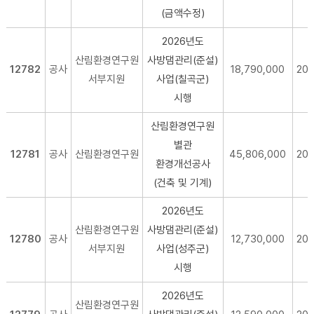
(금액수정)
2026년도
산림환경연구원
사방댐관리(준설)
12782
공사
18,790,000
20
서부지원
사업(칠곡군)
시행
산림환경연구원
별관
12781
공사
산림환경연구원
45,806,000
20
환경개선공사
(건축 및 기계)
2026년도
산림환경연구원
사방댐관리(준설)
12780
공사
12,730,000
20
서부지원
사업(성주군)
시행
2026년도
산림환경연구원