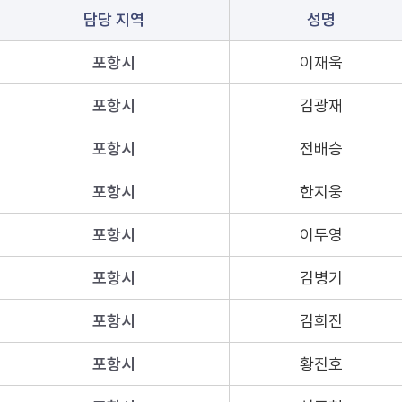
담당 지역
성명
포항시
이재욱
포항시
김광재
포항시
전배승
포항시
한지웅
포항시
이두영
포항시
김병기
포항시
김희진
포항시
황진호