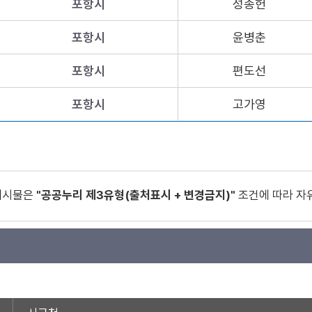
포항시
성종헌
포항시
윤병춘
포항시
편도선
포항시
고가영
게시물은
"공공누리 제3유형(출처표시 + 변경금지)"
조건에 따라 자