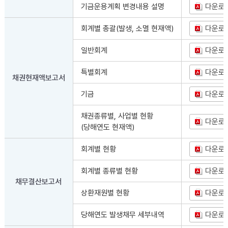
기금운용계획 변경내용 설명
다운로
회계별 총괄(발생, 소멸 현재액)
다운로
일반회계
다운로
특별회계
다운로
채권현재액보고서
기금
다운로
채권종류별, 사업별 현황
다운로
(당해연도 현재액)
회계별 현황
다운로
회계별 종류별 현황
다운로
채무결산보고서
상환재원별 현황
다운로
당해연도 발생채무 세부내역
다운로