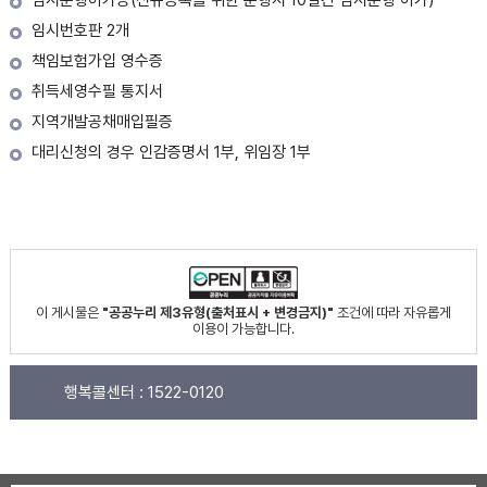
임시운행허가증(신규등록을 위한 운행시 10일간 임시운행 허가)
임시번호판 2개
책임보험가입 영수증
취득세영수필 통지서
지역개발공채매입필증
대리신청의 경우 인감증명서 1부, 위임장 1부
이 게시물은
"공공누리 제3유형(출처표시 + 변경금지)"
조건에 따라 자유롭게
이용이 가능합니다.
행복콜센터 :
1522-0120