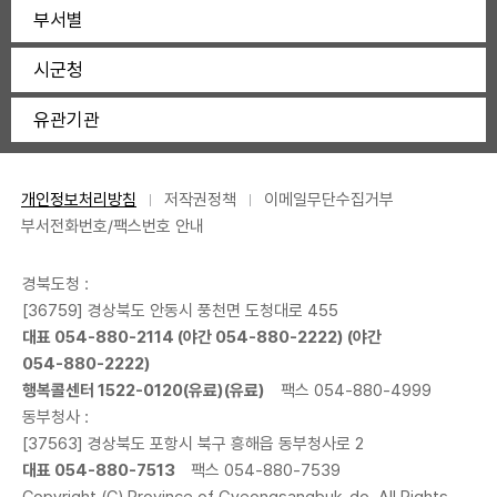
부서별
시군청
유관기관
개인정보처리방침
저작권정책
이메일무단수집거부
부서전화번호/팩스번호 안내
경북도청 :
[36759] 경상북도 안동시 풍천면 도청대로 455
대표
054-880-2114
(야간
054-880-2222
) (야간
054-880-2222
)
행복콜센터
1522-0120
(유료)(유료)
팩스 054-880-4999
동부청사 :
[37563] 경상북도 포항시 북구 흥해읍 동부청사로 2
대표
054-880-7513
팩스 054-880-7539