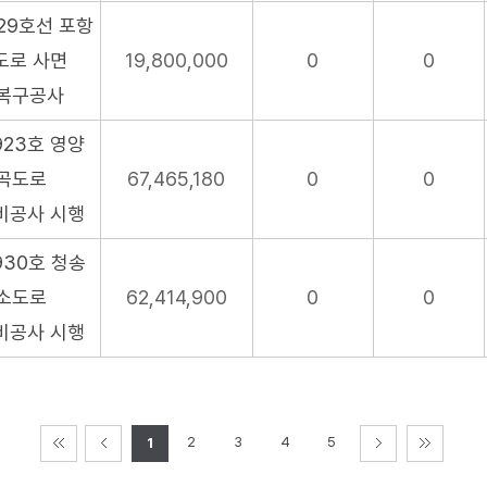
29호선 포항
도로 사면
19,800,000
0
0
복구공사
23호 영양
곡도로
67,465,180
0
0
비공사 시행
30호 청송
소도로
62,414,900
0
0
비공사 시행
2
3
4
5
1