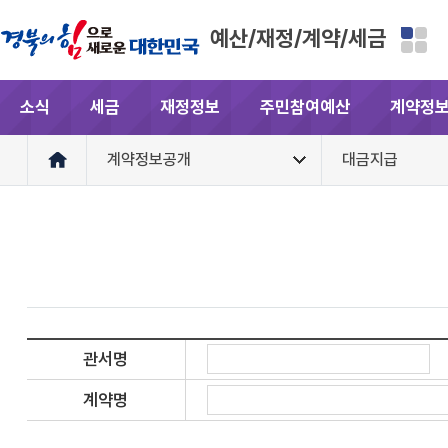
예산/재정/계약/세금
소식
세금
재정정보
주민참여예산
계약정
계약정보공개
대금지급
관서명
계약명