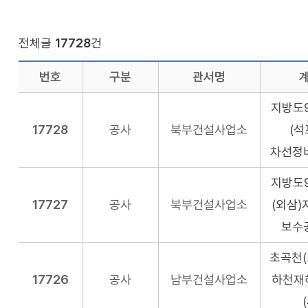
전체글
17728
건
번호
구분
관서명
지방도9
17728
공사
북부건설사업소
(석
차선정
지방도9
17727
공사
북부건설사업소
(외삼)
보수
초곡천(
17726
공사
남부건설사업소
하천재