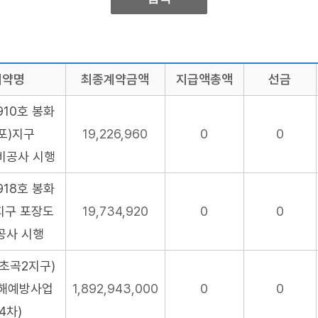
계약명
최종계약금액
지급액총액
선금
10호 봉화
포)지구
19,226,960
0
0
비공사 시행
18호 봉화
지구 포장도
19,734,920
0
0
공사 시행
초곡2지구)
해예방사업
1,892,943,000
0
0
(4차)