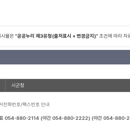
게시물은
"공공누리 제3유형(출처표시 + 변경금지)"
조건에 따라 자
시군청
서전화번호/팩스번호 안내
표
054-880-2114
(야간
054-880-2222
) (야간
054-880-