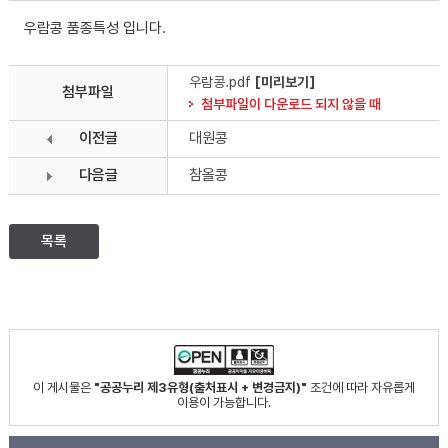
우람콩 품종특성 입니다.
우람콩.pdf
[미리보기]
첨부파일
첨부파일이 다운로드 되지 않을 때
이전글
대원콩
다음글
참올콩
목록
이 게시물은
"공공누리 제3유형(출처표시 + 변경금지)"
조건에 따라 자유롭게
이용이 가능합니다.