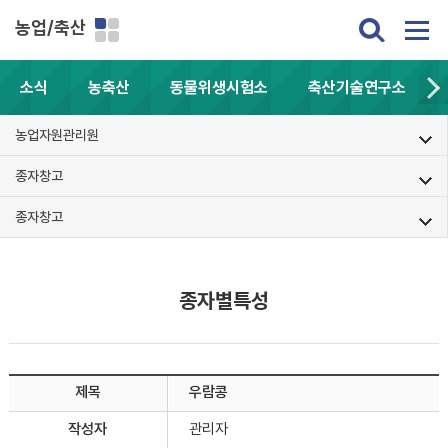
농업/축산
소식
농축산
동물위생시험소
축산기술연구소
농업자원관리원
종자창고
종자창고
종자별특성
제목
우람콩
작성자
관리자