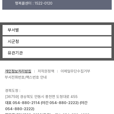
행복콜센터 :
1522-0120
부서별
시군청
유관기관
개인정보처리방침
저작권정책
이메일무단수집거부
부서전화번호/팩스번호 안내
경북도청 :
[36759] 경상북도 안동시 풍천면 도청대로 455
대표
054-880-2114
(야간
054-880-2222
) (야간
054-880-2222
)