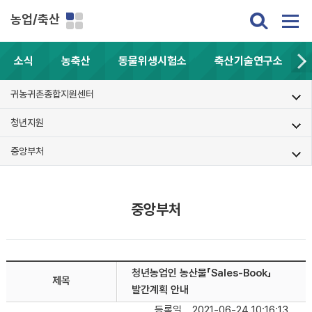
농업/축산
소식
농축산
동물위생시험소
축산기술연구소
귀농귀촌종합지원센터
청년지원
중앙부처
중앙부처
청년농업인 농산물「Sales-Book」
제목
발간계획 안내
등록일
2021-06-24 10:16:13