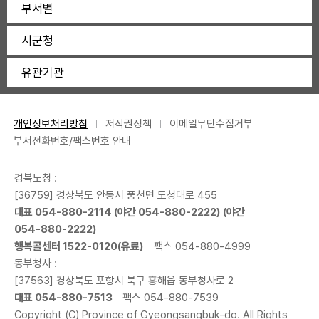
부서별
시군청
유관기관
개인정보처리방침
저작권정책
이메일무단수집거부
부서전화번호/팩스번호 안내
경북도청 :
[36759] 경상북도 안동시 풍천면 도청대로 455
대표
054-880-2114
(야간
054-880-2222
) (야간
054-880-2222
)
행복콜센터
1522-0120
(유료)
팩스 054-880-4999
동부청사 :
[37563] 경상북도 포항시 북구 흥해읍 동부청사로 2
대표
054-880-7513
팩스 054-880-7539
Copyright (C) Province of Gyeongsangbuk-do. All Rights