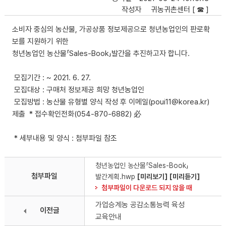
작성자
귀농귀촌센터 [ ☎ ]
소비자 중심의 농산물, 가공상품 정보제공으로 청년농업인의 판로확
보를 지원하기 위한
청년농업인 농산물「Sales-Book」발간을 추진하고자 합니다.
모집기간 : ~ 2021. 6. 27.
모집대상 : 구매처 정보제공 희망 청년농업인
모집방법 : 농산물 유형별 양식 작성 후 이메일(poui11@korea.kr)
제출 * 접수확인전화(054-870-6882) 必
* 세부내용 및 양식 : 첨부파일 참조
청년농업인 농산물「Sales-Book」
첨부파일
발간계획.hwp
[미리보기]
[미리듣기]
첨부파일이 다운로드 되지 않을 때
가업승계농 공감소통능력 육성
이전글
교육안내