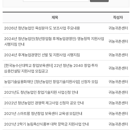
제목
작성자
2026년 청년농업인 육성분야 도 보조사업 주요내용
귀농귀촌센터
2024년 청년농업인(청년창업협 후계농업경영인) 영농정착 지원사업
귀농귀촌센터
시행지침 안내
2024년 후계농업경영인 선발 및 지원사업 시행지침
귀농귀촌센터
[한국농수산대학교 창업보육센터] 22년 청년농 2040 창업·투자
귀농귀촌센터
심층컨설팅 지원사업 모집공고
농업기술실용화재단 [청년농업인 창업기술지원사업] 신청자 모집
귀농귀촌센터
2021년도 청년농업인 창업기술지원 사업신청 안내
귀농귀촌센터
2022년 청년농업인 경쟁력 제고사업 신청자 공모 안내
귀농귀촌센터
2021년 스마트팜 청년창업 보육센터 교육생 모집안내
귀농귀촌센터
2021년 2학기 농림축산식품부 대학 장학금 지원사업 안내
귀농귀촌센터