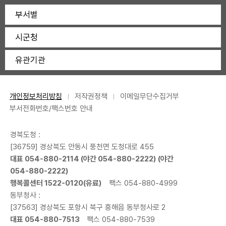
부서별
시군청
유관기관
개인정보처리방침
저작권정책
이메일무단수집거부
부서전화번호/팩스번호 안내
경북도청 :
[36759] 경상북도 안동시 풍천면 도청대로 455
대표
054-880-2114
(야간
054-880-2222
) (야간
054-880-2222
)
행복콜센터
1522-0120
(유료)
팩스 054-880-4999
동부청사 :
[37563] 경상북도 포항시 북구 흥해읍 동부청사로 2
대표
054-880-7513
팩스 054-880-7539