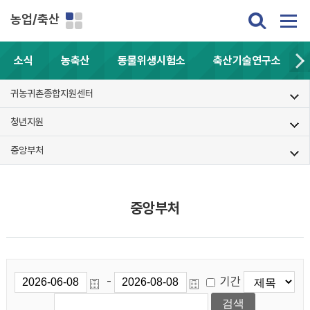
농업/축산
소식
농축산
동물위생시험소
축산기술연구소
귀농귀촌종합지원센터
청년지원
중앙부처
중앙부처
기간
-