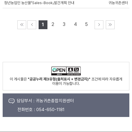
청년농업인 농산물「Sales-Book」발간계획 안내
귀농귀촌센터
2
3
4
5
1
이 게시물은
"공공누리 제3유형(출처표시 + 변경금지)"
조건에 따라 자유롭게
이용이 가능합니다.
담당부서 :
귀농귀촌종합지원센터
전화번호 :
054-650-1181