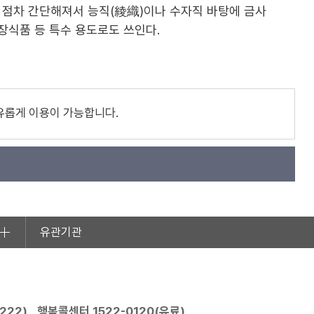
 점차 간단해져서 능직(綾織)이나 수자직 바탕에 금사
장식품 등 특수 용도로도 쓰인다.
유롭게 이용이 가능합니다.
유관기관
2222
)
행복콜센터
1522-0120
(유료)