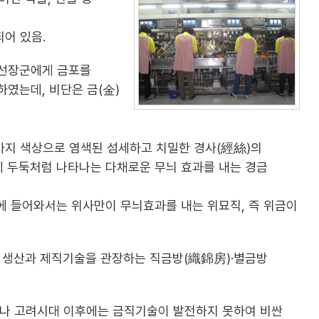
어 있음.
개선장군에게 금포를
였는데, 비단은 금(金)
가지 색상으로 염색된 섬세하고 치밀한 경사(經絲)의
에 두둑처럼 나타나는 다채로운 무늬 효과를 내는 경금
에 들어와서는 위사만이 무늬효과를 내는 위묘직, 즉 위금이
의 생산과 제직기술을 관장하는 직금방(織錦房)·별금방
그러나 고려시대 이후에는 금직기술이 발전하지 못하여 비싼