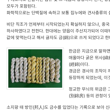
모두가 포함된다.
화학적으로는 단백질에 속하고 보통 집누에와 견사충류의 
비단 직조가 언제부터 시작되었는지 확실하지 않으나, 중국
하사하였다고 전한다. 한대에는 양읍이 주산지가되어 이때부
값에 맞먹는다고 해서 글자도 금(錦)으로 쓰게 되었다고 한
한금은 지금으로 말하면
매올마다 굵은 위사(緯
(經錦)이다.
경금은 경사의 조작이 
등장하게 되었는데, 이
정교한 무늬의 위금은 
(別錦房) 등의 관청이 
소지왕 때 방인(邦人)도 금수를 입었다는 기록으로 보아 