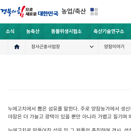
농업/축산
소식
농축산
동물위생시험소
축산기술연구소
잠사곤충사업장
양잠이야기
누에고치에서 뽑은 섬유를 말한다. 주로 양잠농가에서 생산하
야잠은 더 가늘고 광택이 있을 뿐만 아니라 가볍고 질기며 따
누에고치로 만들어진 섬유 및 그 제품의 총칭하며 견사, 생실,