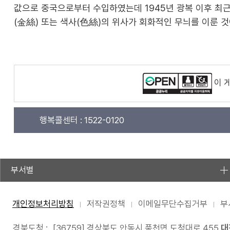
값으로 중국으로부터 수입하였는데 1945년 광복 이후 최근
(金絲) 또는 색사(色絲)의 위사가 회화적인 무늬를 이룬 것
이 
행복콜센터 :
1522-0120
부서별
개인정보처리방침
저작권정책
이메일무단수집거부
부
경북도청 :
[36759] 경상북도 안동시 풍천면 도청대로 455
대