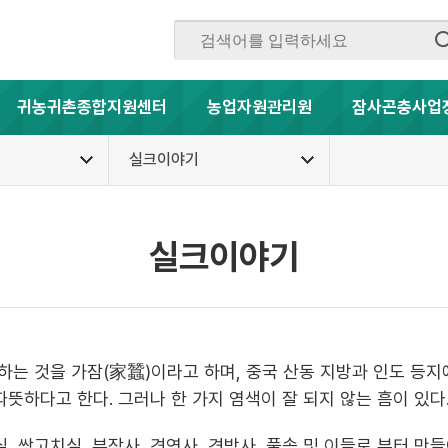
귀농귀촌종합지원센터
농업자원관리원
잠사곤충사업
실크이야기
실크이야기
는 것을 가잠(家蠶)이라고 하며, 중국 산동 지방과 인도 등지
뜻하다고 한다. 그러나 한 가지 염색이 잘 되지 않는 흠이 있다
 쌍고치실, 부잠사, 견연사, 견방사, 풀솜 및 이들로 부터 만들