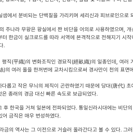
실샘에서 분비되는 단백질을 가리키며 세리신과 피브로인으로 되
의 주나라 무왕은 왕실에서 짠 비단을 어의로 사용하였으며, 
터 한금이 실크로드를 따라 서역에 본격적으로 전해지기 시작하
다.
 평직(平織)의 변화조직인 경묘직(經畝織)의 일종인데, 여러 
絲)의 여러 올을 한꺼번에 교차시킴으로써 경사만이 천의 표면
까다롭고 작은 무늬의 제직이 곤란하였기 때문에 당대(唐代) 초
것은 종래의 경금 대신 빠른 속도로 보급되었다.
그 후 한국을 거쳐 일본에 전파되었다. 통일신라시대에는 비단
있어 금직은 매우 번성하였다.
신라금의 역사는 그 이전으로 거슬러 올라간다고 볼 수 있다. 