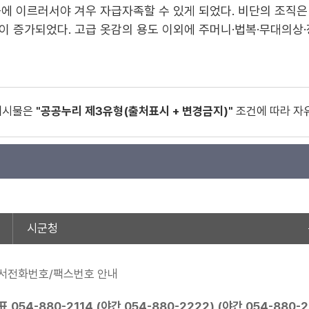
에 이르러서야 겨우 자급자족할 수 있게 되었다. 비단의 조직은
이 증가되었다. 고급 옷감의 용도 이외에 주머니·법복·무대의상·
게시물은
"공공누리 제3유형(출처표시 + 변경금지)"
조건에 따라 자
시군청
서전화번호/팩스번호 안내
표
054-880-2114
(야간
054-880-2222
) (야간
054-880-