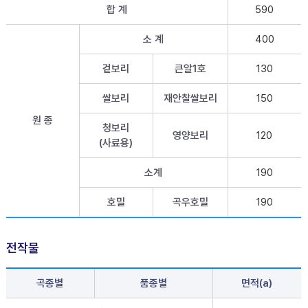
합 계
590
소 계
400
겉보리
큰알1호
130
쌀보리
재안찰쌀보리
150
원 종
청보리
영양보리
120
(사료용)
소계
190
호밀
곡우호밀
190
전작물
곡종별
품종별
면적(a)