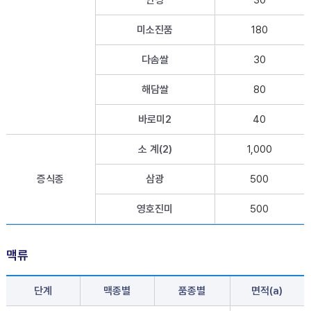
미소진품
180
다솜쌀
30
해담쌀
80
바로미2
40
소 계(2)
1,000
증식종
삼광
500
영호진미
500
맥류
단계
맥종별
품종별
면적(a)