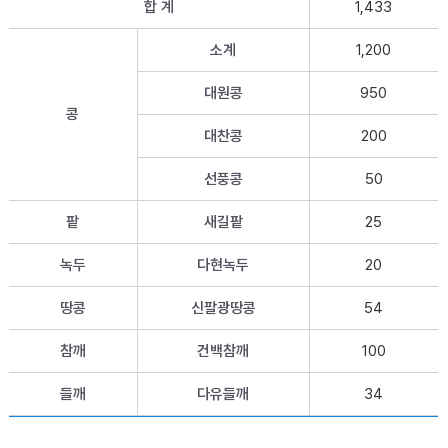
합 계
1,433
소계
1,200
대원콩
950
콩
대찬콩
200
선풍콩
50
팥
새길팥
25
녹두
다현녹두
20
땅콩
신팔광땅콩
54
참깨
건백참깨
100
들깨
다유들깨
34