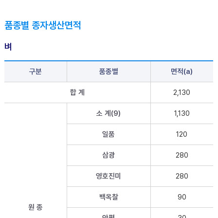
품종별 종자생산면적
벼
구분
품종별
면적(a)
합 계
2,130
소 계(9)
1,130
일품
120
삼광
280
영호진미
280
백옥찰
90
원 종
안평
30