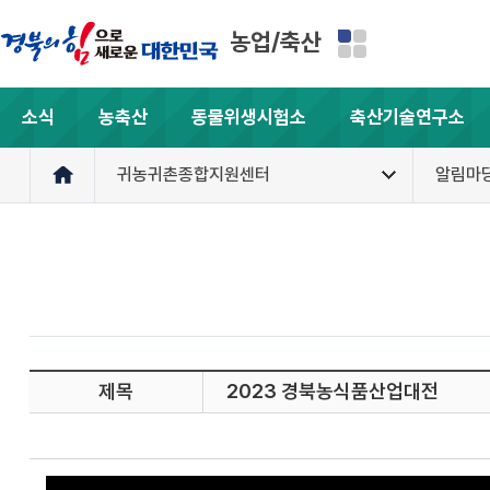
농업/축산
소식
농축산
동물위생시험소
축산기술연구소
귀농귀촌종합지원센터
알림마
제목
2023 경북농식품산업대전