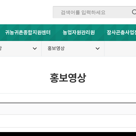
귀농귀촌종합지원센터
농업자원관리원
잠사곤충사업
당
홍보영상
홍보영상