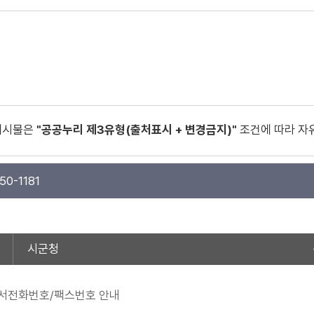
게시물은
"공공누리 제3유형(출처표시 + 변경금지)"
조건에 따라 자
50-1181
시군청
서전화번호/팩스번호 안내