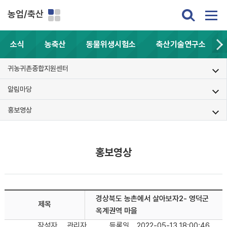
농업/축산
소식
농축산
동물위생시험소
축산기술연구소
귀농귀촌종합지원센터
알림마당
홍보영상
홍보영상
경상북도 농촌에서 살아보자2- 영덕군
제목
옥계권역 마을
작성자
관리자
등록일
2022-05-13 18:00:46