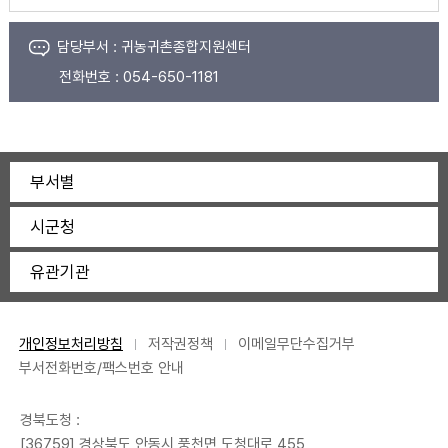
담당부서 :
귀농귀촌종합지원센터
전화번호 :
054-650-1181
부서별
시군청
유관기관
개인정보처리방침
저작권정책
이메일무단수집거부
부서전화번호/팩스번호 안내
경북도청 :
[36759] 경상북도 안동시 풍천면 도청대로 455