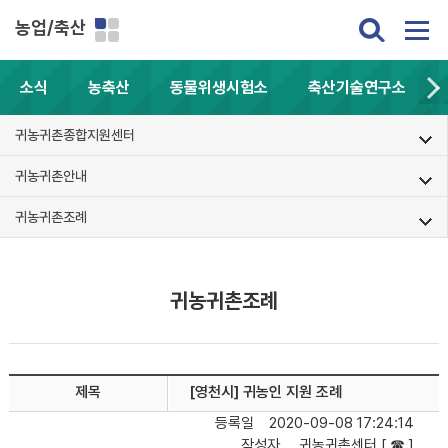
농업/축산
소식
농축산
동물위생시험소
축산기술연구소
귀농귀촌종합지원센터
귀농귀촌안내
귀농귀촌조례
귀농귀촌조례
제목
[영천시] 귀농인 지원 조례
등록일
2020-09-08 17:24:14
작성자
귀농귀촌센터 [ ☎ ]