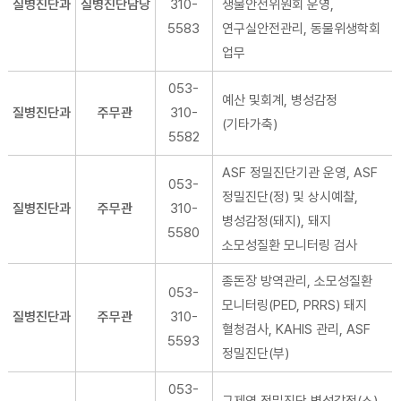
질병진단과
질병진단담당
310-
생물안전위원회 운영,
5583
연구실안전관리, 동물위생학회
업무
053-
예산 및회계, 병성감정
질병진단과
주무관
310-
(기타가축)
5582
ASF 정밀진단기관 운영, ASF
053-
정밀진단(정) 및 상시예찰,
질병진단과
주무관
310-
병성감정(돼지), 돼지
5580
소모성질환 모니터링 검사
종돈장 방역관리, 소모성질환
053-
모니터링(PED, PRRS) 돼지
질병진단과
주무관
310-
혈청검사, KAHIS 관리, ASF
5593
정밀진단(부)
053-