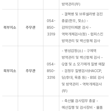
방역관리(부)
- 결핵병 및 브루셀라병 검진
054-
총괄(한우, 젖소) -
북부지소
주무관
850-
감마인터페론 검사 -
3319
역학개체검사(정) - 럼피스킨
방역관리 및 백신항체 검사
- 병성감정(소) - 구제역
방역관리 및 백신항체 검사 -
054-
Q열 및 소 모기매개 질병 예찰
북부지소
주무관
850-
- 검정우 질병검사(HACCP,
3316
당/후대, 육종 등) - BSE 검사
및 방역관리 - 역학개체검사
(부)
- 축산물 검사업무 총괄 -
예산집행 및 검사장비・물품