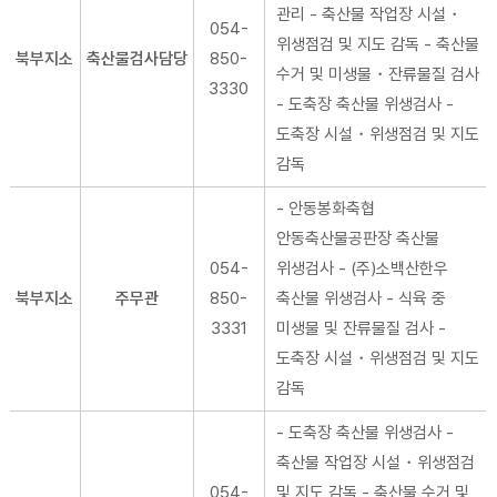
관리 - 축산물 작업장 시설・
054-
위생점검 및 지도 감독 - 축산물
북부지소
축산물검사담당
850-
수거 및 미생물・잔류물질 검사
3330
- 도축장 축산물 위생검사 -
도축장 시설・위생점검 및 지도
감독
- 안동봉화축협
안동축산물공판장 축산물
054-
위생검사 - (주)소백산한우
북부지소
주무관
850-
축산물 위생검사 - 식육 중
3331
미생물 및 잔류물질 검사 -
도축장 시설・위생점검 및 지도
감독
- 도축장 축산물 위생검사 -
축산물 작업장 시설・위생점검
054-
및 지도 감독 - 축산물 수거 및