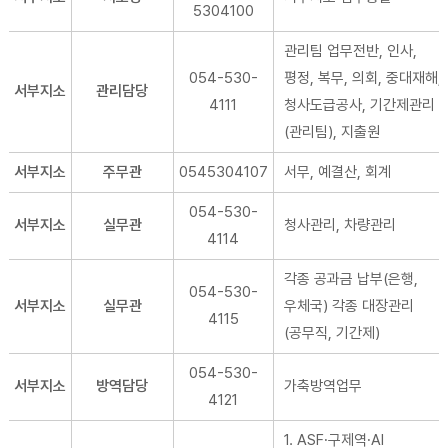
5304100
관리팀 업무전반, 인사,
054-530-
평정, 복무, 의회, 중대재해,
서부지소
관리담당
4111
청사도급공사, 기간제관리
(관리팀), 지출원
서부지소
주무관
0545304107
서무, 예결산, 회계
054-530-
서부지소
실무관
청사관리, 차량관리
4114
각종 공과금 납부(은행,
054-530-
서부지소
실무관
우체국) 각종 대장관리
4115
(공무직, 기간제)
054-530-
서부지소
방역담당
가축방역업무
4121
1. ASF∙구제역∙AI