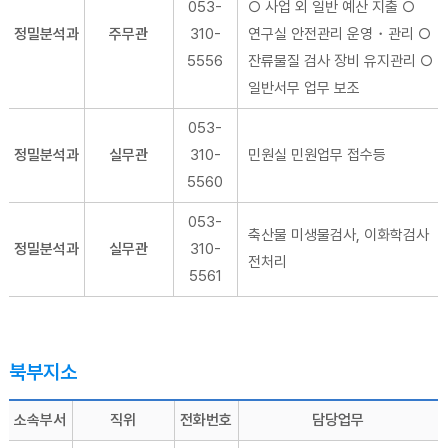
053-
○ 사업 외 일반 예산 지출 ○
정밀분석과
주무관
310-
연구실 안전관리 운영・관리 ○
5556
잔류물질 검사 장비 유지관리 ○
일반서무 업무 보조
053-
정밀분석과
실무관
310-
민원실 민원업무 접수등
5560
053-
축산물 미생물검사, 이화학검사
정밀분석과
실무관
310-
전처리
5561
북부지소
소속부서
직위
전화번호
담당업무