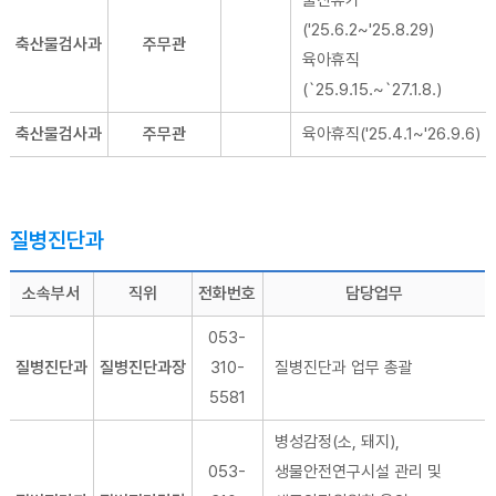
출산휴가
('25.6.2~'25.8.29)
축산물검사과
주무관
육아휴직
(`25.9.15.~`27.1.8.)
축산물검사과
주무관
육아휴직('25.4.1~'26.9.6)
질병진단과
소속부서
직위
전화번호
담당업무
053-
질병진단과
질병진단과장
310-
질병진단과 업무 총괄
5581
병성감정(소, 돼지),
053-
생물안전연구시설 관리 및