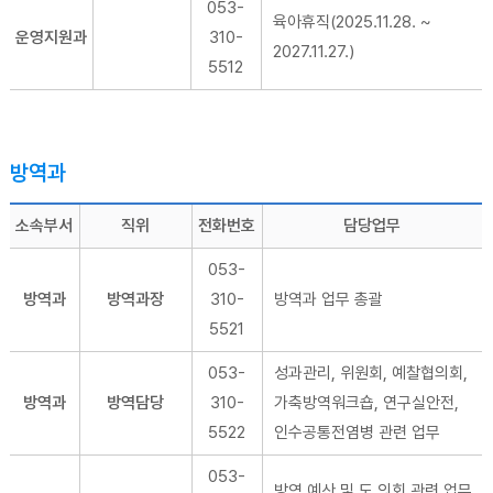
053-
육아휴직(2025.11.28. ~
운영지원과
310-
2027.11.27.)
5512
방역과
소속부서
직위
전화번호
담당업무
053-
방역과
방역과장
310-
방역과 업무 총괄
5521
053-
성과관리, 위원회, 예찰협의회,
방역과
방역담당
310-
가축방역워크숍, 연구실안전,
5522
인수공통전염병 관련 업무
053-
방역 예산 및 도 의회 관련 업무,