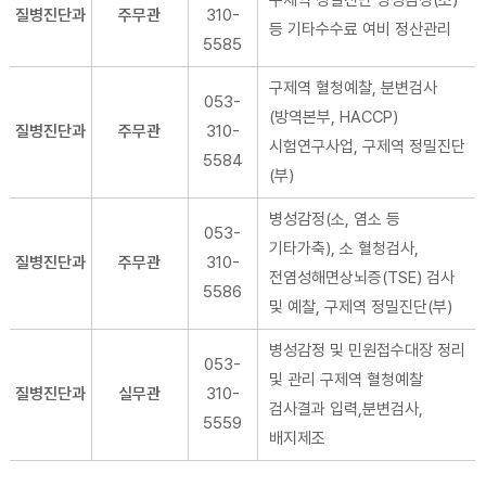
구제역 정밀진단 병성감정(소)
질병진단과
주무관
310-
등 기타수수료 여비 정산관리
5585
구제역 혈청예찰, 분변검사
053-
(방역본부, HACCP)
질병진단과
주무관
310-
시험연구사업, 구제역 정밀진단
5584
(부)
병성감정(소, 염소 등
053-
기타가축), 소 혈청검사,
질병진단과
주무관
310-
전염성해면상뇌증(TSE) 검사
5586
및 예찰, 구제역 정밀진단(부)
병성감정 및 민원접수대장 정리
053-
및 관리 구제역 혈청예찰
질병진단과
실무관
310-
검사결과 입력,분변검사,
5559
배지제조