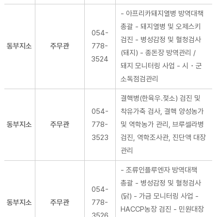
- 아프리카돼지열병 방역대책
총괄 - 돼지열병 및 오제스키
054-
검진 - 병성감정 및 혈청검사
동부지소
주무관
778-
(돼지) - 종돈장 방역관리 /
3524
돼지 모니터링 사업 - 시・군
소독점검관리
결핵병(한육우.젖소) 검진 및
054-
착유가축 검사, 결핵 양성농가
동부지소
주무관
778-
및 역학농가 관리, 브루셀라병
3523
검진, 역학조사관, 진단액 대장
관리
- 조류인플루엔자 방역대책
총괄 - 병성감정 및 혈청검사
054-
(닭) - 가금 모니터링 사업 -
동부지소
주무관
778-
HACCP농장 검진 - 민원대장
3526