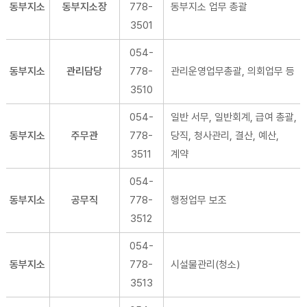
동부지소
동부지소장
778-
동부지소 업무 총괄
3501
054-
동부지소
관리담당
778-
관리운영업무총괄, 의회업무 등
3510
054-
일반 서무, 일반회계, 급여 총괄,
동부지소
주무관
778-
당직, 청사관리, 결산, 예산,
3511
계약
054-
동부지소
공무직
778-
행정업무 보조
3512
054-
동부지소
778-
시설물관리(청소)
3513