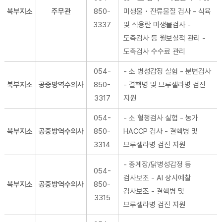
북부지소
주무관
850-
미생물・잔류물질 검사 - 식육
3337
및 식용란 미생물검사 -
도축검사 등 월보실적 관리 -
도축검사 수수료 관리
054-
- 소 병성감정 실험 - 분변검사
북부지소
공중방역수의사
850-
- 결핵병 및 브루셀라병 검진
3317
지원
054-
- 소 혈청검사 실험 - 농가
북부지소
공중방역수의사
850-
HACCP 검사 - 결핵병 및
3314
브루셀라병 검진 지원
- 종계장/닭병성감정 등
054-
검사보조 - AI 상시예찰
북부지소
공중방역수의사
850-
검사보조 - 결핵병 및
3315
브루셀라병 검진 지원