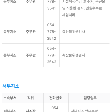
동부지소
주무관
778-
시설위생점검 및 수거, 축산물
3541
및 식용란 검사, 민원수수료
세입처리
054-
동부지소
주무관
778-
축산물위생검사
3542
054-
동부지소
주무관
778-
축산물위생검사
3543
서부지소
소속부서
직위
전화번호
담당업무
054-
서부지소
지소장
서부지소 업무총괄