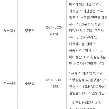
방역대책상황실 운영 2.
가축방역 예산집행, 서무
업무 3. 소모품∙진단액 대장
관리 4. 연구실 안전관리
054-530-
서부지소
주무관
담당자 5. 기간제 근로자
4124
관리 6. 성과관리 및
의료폐기물 관리 7.
공중방역수의사 관리 및
여비정산 8. 가축질병예찰
및 소독차량 관리 및 운행
1.구제역 예찰 및 방역관리
054-530-
2.병성감정 및 혈청검사(소,
서부지소
주무관
4122
염소,기타) 3.HACCP농장
질병검사(소) 4.인증기관리
1. 아프리카돼지열병 및