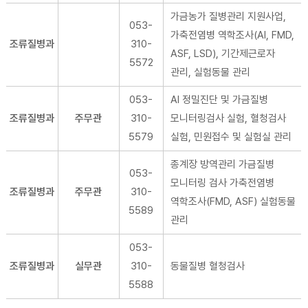
가금농가 질병관리 지원사업,
053-
가축전염병 역학조사(AI, FMD,
조류질병과
310-
ASF, LSD), 기간제근로자
5572
관리, 실험동물 관리
053-
AI 정밀진단 및 가금질병
조류질병과
주무관
310-
모니터링검사 실험, 혈청검사
5579
실험, 민원접수 및 실험실 관리
종계장 방역관리 가금질병
053-
모니터링 검사 가축전염병
조류질병과
주무관
310-
역학조사(FMD, ASF) 실험동물
5589
관리
053-
조류질병과
실무관
310-
동물질병 혈청검사
5588