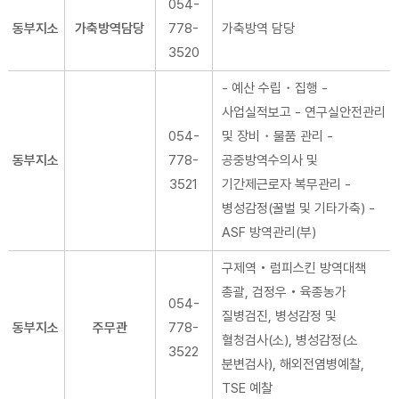
054-
동부지소
가축방역담당
778-
가축방역 담당
3520
- 예산 수립・집행 -
사업실적보고 - 연구실안전관리
054-
및 장비・물품 관리 -
동부지소
778-
공중방역수의사 및
3521
기간제근로자 복무관리 -
병성감정(꿀벌 및 기타가축) -
ASF 방역관리(부)
구제역‧럼피스킨 방역대책
총괄, 검정우・육종농가
054-
질병검진, 병성감정 및
동부지소
주무관
778-
혈청검사(소), 병성감정(소
3522
분변검사), 해외전염병예찰,
TSE 예찰