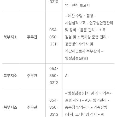
3310
업무연찬 보고서
- 예산 수립・집행 -
사업실적보고 - 연구실안전관리
054-
및 장비・물품 관리 - 소독
북부지소
주무관
850-
점검 및 소독차량 운행 관리 -
3311
공중방역수의사 및
기간제근로자 복무관리 -
병성감정(꿀벌)
054-
북부지소
주무관
850-
AI
3312
- 병성감정(돼지 및 기타 가축-
054-
꿀벌 제외) - ASF 방역관리 -
북부지소
주무관
850-
종돈장 방역관리 - 가축질병
3313
(돼지) 모니터링 검사 - AI