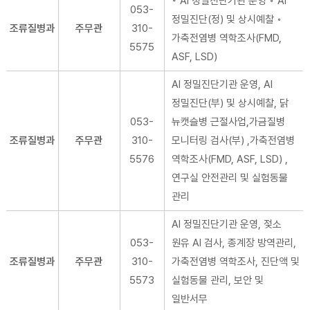
◦ AI 정밀진단기관 운영 ◦ AI
053-
정밀진단(정) 및 상시예찰 ◦
조류질병과
주무관
310-
가축전염병 역학조사(FMD,
5575
ASF, LSD)
AI 정밀진단기관 운영, AI
정밀진단(부) 및 상시예찰, 닭
053-
뉴캣슬병 근절사업,가금질병
조류질병과
주무관
310-
모니터링 검사(부) ,가축전염병
5576
역학조사(FMD, ASF, LSD) ,
연구실 안전관리 및 실험동물
관리
AI 정밀진단기관 운영, 젖소
053-
원유 AI 검사, 종계장 방역관리,
조류질병과
주무관
310-
가축전염병 역학조사, 진단액 및
5573
실험동물 관리, 보안 및
일반서무