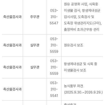
원유 공영화 사업, 식육중
053-
미생물 검사, 항생제내성균
축산물검사과
주무관
310-
감시사업, 도축검사 및
5547
도축장 위생관리지도(구미),
출장여비 초과근무등 관리
053-
축산물검사과
실무관
310-
원유검사 보조
5559
053-
항생제내성균 및 식육 중
축산물검사과
실무관
310-
미생물검사 보조
5559
053-
농식품부 파견
축산물검사과
310-
(2025.9.30.~2026.9.29.)
5541