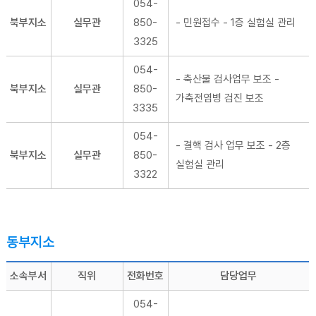
054-
북부지소
실무관
850-
- 민원접수 - 1층 실험실 관리
3325
054-
- 축산물 검사업무 보조 -
북부지소
실무관
850-
가축전염병 검진 보조
3335
054-
- 결핵 검사 업무 보조 - 2층
북부지소
실무관
850-
실험실 관리
3322
동부지소
소속부서
직위
전화번호
담당업무
054-