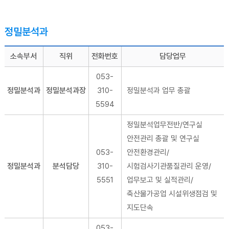
정밀분석과
소속부서
직위
전화번호
담당업무
053-
정밀분석과
정밀분석과장
310-
정밀분석과 업무 총괄
5594
정밀분석업무전반/연구실
안전관리 총괄 및 연구실
053-
안전환경관리/
정밀분석과
분석담당
310-
시험검사기관품질관리 운영/
5551
업무보고 및 실적관리/
축산물가공업 시설위생점검 및
지도단속
053-