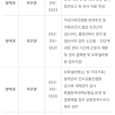
방역과
주무관
310-
업무보고 및 감사 자료 작성
5523
악성가축전염병 방역추진 및
이동승인서 발급 초과근무
053-
(급식비), 출장(여비) 관리 등
방역과
주무관
310-
일반서무 업무 소모품・진단액
5531
대장 관리 기간제 근로자 채용
및 관리 결핵병 및 브루셀라병
등 업무지원
브루셀라병(소 및 기타가축)
방역관리 인수공통전염병
053-
검사축 개체관리 검사
방역과
주무관
310-
특별방역대책상황실 운영 및
5520
질병예찰 업무 공중방역수의사
복무 관리