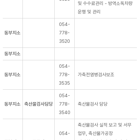
및 수수료관리 - 방역소독차량
운행 및 관리
054-
동부지소
778-
3520
동부지소
054-
동부지소
778-
가축전염병검사보조
3535
054-
동부지소
축산물검사담당
778-
축산물검사 담당
3540
축산물검사 실적 보고 및 서무
054-
업무, 축산물가공장