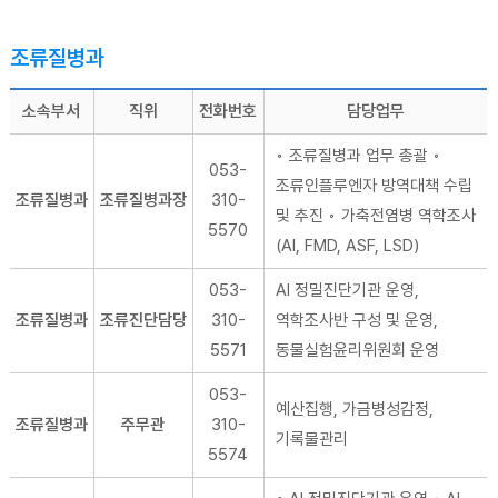
조류질병과
소속부서
직위
전화번호
담당업무
◦ 조류질병과 업무 총괄 ◦
053-
조류인플루엔자 방역대책 수립
조류질병과
조류질병과장
310-
및 추진 ◦ 가축전염병 역학조사
5570
(AI, FMD, ASF, LSD)
053-
AI 정밀진단기관 운영,
조류질병과
조류진단담당
310-
역학조사반 구성 및 운영,
5571
동물실험윤리위원회 운영
053-
예산집행, 가금병성감정,
조류질병과
주무관
310-
기록물관리
5574