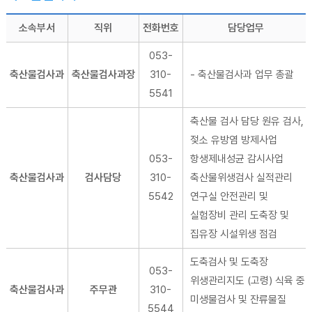
소속부서
직위
전화번호
담당업무
053-
축산물검사과
축산물검사과장
310-
- 축산물검사과 업무 총괄
5541
축산물 검사 담당 원유 검사,
젖소 유방염 방제사업
053-
항생제내성균 감시사업
축산물검사과
검사담당
310-
축산물위생검사 실적관리
5542
연구실 안전관리 및
실험장비 관리 도축장 및
집유장 시설위생 점검
도축검사 및 도축장
053-
위생관리지도 (고령) 식육 중
축산물검사과
주무관
310-
미생물검사 및 잔류물질
5544