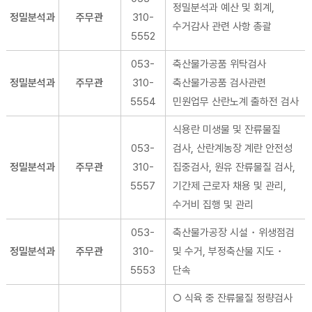
정밀분석과 예산 및 회계,
정밀분석과
주무관
310-
수거감사 관련 사항 총괄
5552
053-
축산물가공품 위탁검사
정밀분석과
주무관
310-
축산물가공품 검사관련
5554
민원업무 산란노계 출하전 검사
식용란 미생물 및 잔류물질
053-
검사, 산란계농장 계란 안전성
정밀분석과
주무관
310-
집중검사, 원유 잔류물질 검사,
5557
기간제 근로자 채용 및 관리,
수거비 집행 및 관리
053-
축산물가공장 시설・위생점검
정밀분석과
주무관
310-
및 수거, 부정축산물 지도・
5553
단속
○ 식육 중 잔류물질 정량검사