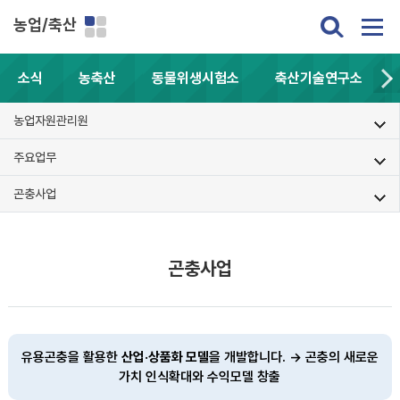
농업/축산
소식
농축산
동물위생시험소
축산기술연구소
농업자원관리원
주요업무
곤충사업
곤충사업
유용곤충을 활용한
산업·상품화 모델
을 개발합니다.
→ 곤충의 새로운
가치 인식확대와 수익모델 창출